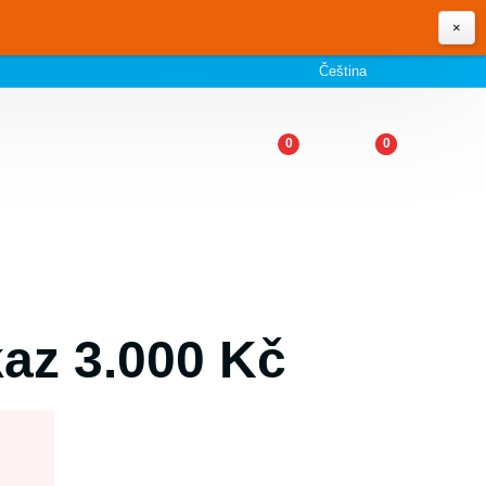
×
Čeština
0
0
az 3.000 Kč