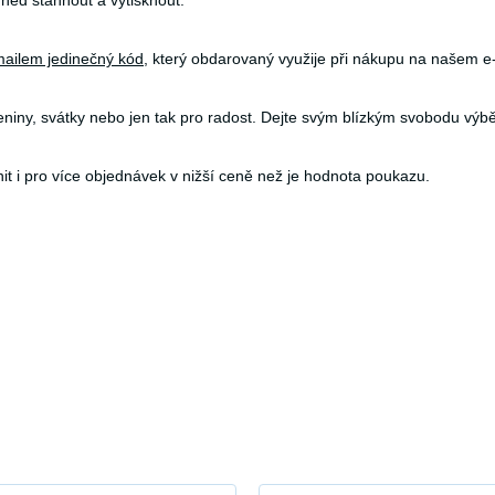
ned stáhnout a vytisknout.
ailem jedinečný kód
, který obdarovaný využije při nákupu na našem e
eniny, svátky nebo jen tak pro radost. Dejte svým blízkým svobodu výbě
t i pro více objednávek v nižší ceně než je hodnota poukazu.