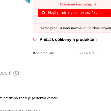
Dočasně nedostupné
Najít produkty stejné značky
Tento produkt není možné v tuto chvíli objed
Přidat k oblíbeným produktům
Kód produktu:
558074016
cení (0)
 dětského zboží je perfektní volbou!