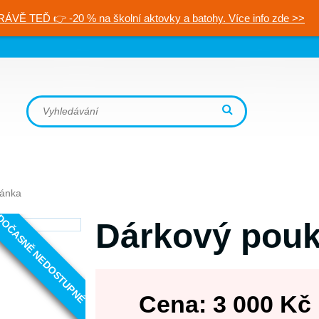
RÁVĚ TEĎ 👉 -20 % na školní aktovky a batohy. Více info zde >>
ránka
OČASNĚ NEDOSTUPNÉ
Dárkový pouk
Cena:
3 000
Kč