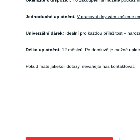
Okamžitě k dispozici:
Po zakoupení si můžete poukaz ih
Jednoduché uplatnění:
V pracovní dny vám zašleme em
Univerzální dárek:
Ideální pro každou příležitost – naroz
Délka uplatnění:
12 měsíců. Po domluvě je možné uplatni
Pokud máte jakékoli dotazy, neváhejte nás kontaktovat.