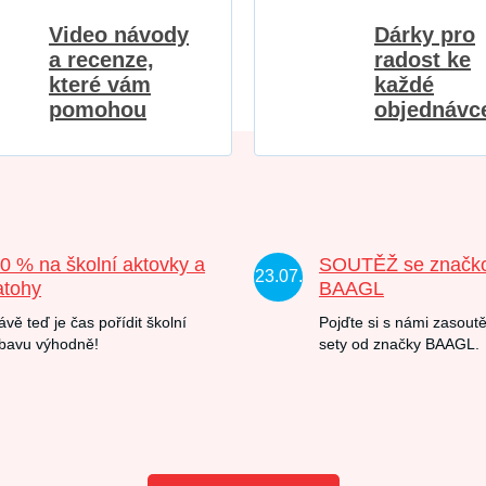
Video návody
Dárky pro
a recenze,
radost ke
které vám
každé
pomohou
objednávc
20 % na školní aktovky a
SOUTĚŽ se značk
23.07.
atohy
BAAGL
ávě teď je čas pořídit školní
Pojďte si s námi zasoutě
bavu výhodně!
sety od značky BAAGL.