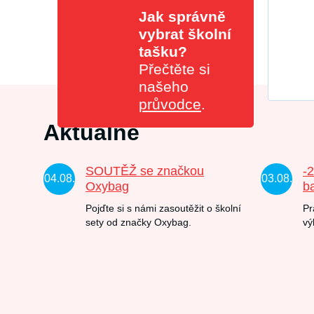
Jak správně
vybrat školní
tašku?
Přečtěte si
našeho
průvodce
.
Aktuálně
SOUTĚŽ se značkou
-
04.08.
03.08.
Oxybag
b
Pojďte si s námi zasoutěžit o školní
Pr
sety od značky Oxybag.
vý