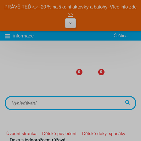
PRÁVĚ TEĎ 👉 -20 % na školní aktovky a batohy. Více info zde
>>
×
informace
Čeština
0
0
Úvodní stránka
Dětské povlečení
Dětské deky, spacáky
Deka s jednorožcem růžová