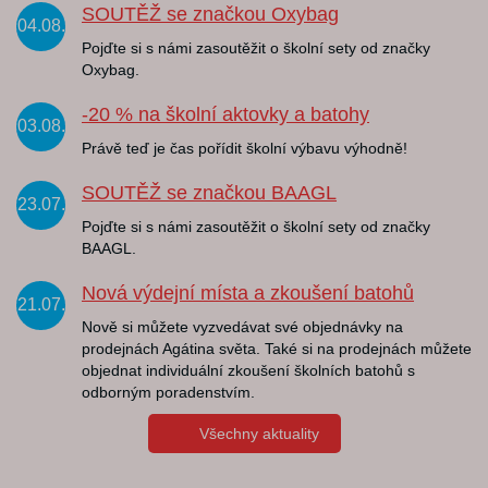
SOUTĚŽ se značkou Oxybag
04.08.
Pojďte si s námi zasoutěžit o školní sety od značky
Oxybag.
-20 % na školní aktovky a batohy
03.08.
Právě teď je čas pořídit školní výbavu výhodně!
SOUTĚŽ se značkou BAAGL
23.07.
Pojďte si s námi zasoutěžit o školní sety od značky
BAAGL.
Nová výdejní místa a zkoušení batohů
21.07.
Nově si můžete vyzvedávat své objednávky na
prodejnách Agátina světa. Také si na prodejnách můžete
objednat individuální zkoušení školních batohů s
odborným poradenstvím.
Všechny aktuality