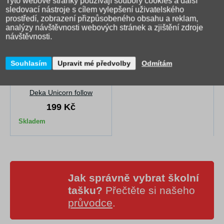
Tyto webové stránky používají soubory cookies a další
sledovací nástroje s cílem vylepšení uživatelského
prostředí, zobrazení přizpůsobeného obsahu a reklam,
analýzy návštěvnosti webových stránek a zjištění zdroje
návštěvnosti.
Souhlasím
Upravit mé předvolby
Odmítám
Deka Unicorn follow
199 Kč
Skladem
Jak správně vybrat školní
tašku?
Přečtěte si našeho
průvodce
.