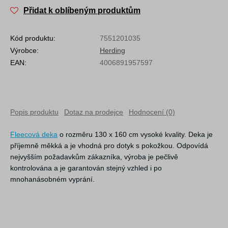
Přidat k oblíbeným produktům
Kód produktu:
7551201035
Výrobce:
Herding
EAN:
4006891957597
Popis produktu
Dotaz na prodejce
Hodnocení (0)
Fleecová deka
o rozměru 130 x 160 cm vysoké kvality. Deka je
příjemně měkká a je vhodná pro dotyk s pokožkou. Odpovídá
nejvyšším požadavkům zákazníka, výroba je pečlivě
kontrolována a je garantován stejný vzhled i po
mnohanásobném vyprání.