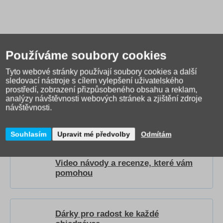
Používáme soubory cookies
Tyto webové stránky používají soubory cookies a další
sledovací nástroje s cílem vylepšení uživatelského
prostředí, zobrazení přizpůsobeného obsahu a reklam,
Jak správně vybrat školní
analýzy návštěvnosti webových stránek a zjištění zdroje
tašku?
Přečtěte si našeho
návštěvnosti.
průvodce
.
Souhlasím
Upravit mé předvolby
Odmítám
Video návody a recenze, které vám
pomohou
Dárky pro radost ke každé