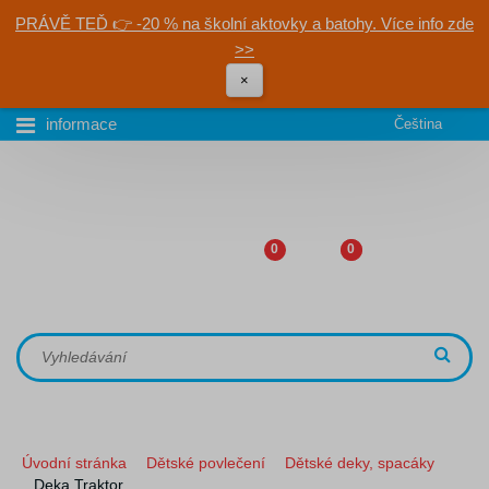
PRÁVĚ TEĎ 👉 -20 % na školní aktovky a batohy. Více info zde
>>
×
informace
Čeština
0
0
Úvodní stránka
Dětské povlečení
Dětské deky, spacáky
Deka Traktor