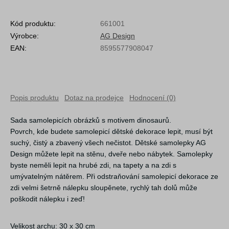
Kód produktu:
661001
Výrobce:
AG Design
EAN:
8595577908047
Popis produktu
Dotaz na prodejce
Hodnocení (0)
Sada samolepicích obrázků s motivem dinosaurů.
Povrch, kde budete samolepicí dětské dekorace lepit, musí být
suchý, čistý a zbavený všech nečistot. Dětské samolepky AG
Design můžete lepit na stěnu, dveře nebo nábytek. Samolepky
byste neměli lepit na hrubé zdi, na tapety a na zdi s
umývatelným nátěrem. Při odstraňování samolepicí dekorace ze
zdi velmi šetrně nálepku sloupěnete, rychlý tah dolů může
poškodit nálepku i zeď!
Velikost archu: 30 x 30 cm