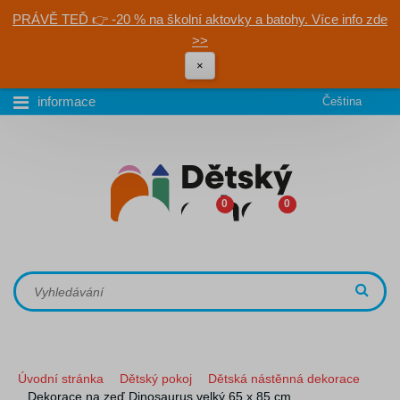
PRÁVĚ TEĎ 👉 -20 % na školní aktovky a batohy. Více info zde
>>
×
informace
Čeština
0
0
Úvodní stránka
Dětský pokoj
Dětská nástěnná dekorace
Dekorace na zeď Dinosaurus velký 65 x 85 cm