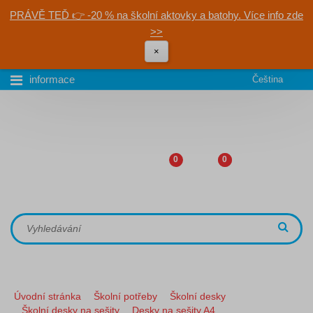
PRÁVĚ TEĎ 👉 -20 % na školní aktovky a batohy. Více info zde
>>
×
informace
Čeština
0
0
Úvodní stránka
Školní potřeby
Školní desky
Školní desky na sešity
Desky na sešity A4