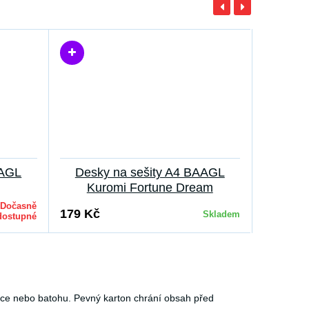
AAGL
Desky na sešity A4 BAAGL
Kuromi Fortune Dream
Dočasně
179 Kč
Skladem
dostupné
vce nebo batohu. Pevný karton chrání obsah před