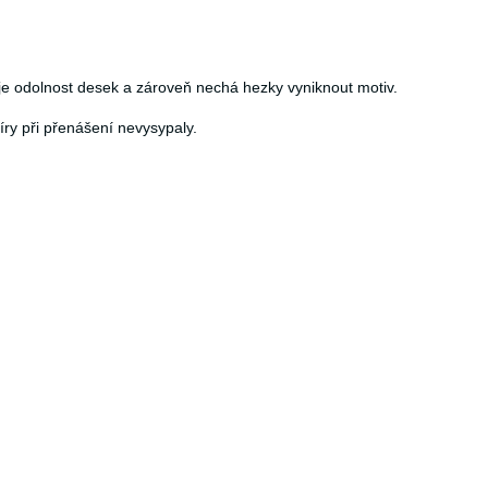
uje odolnost desek a zároveň nechá hezky vyniknout motiv.
íry při přenášení nevysypaly.