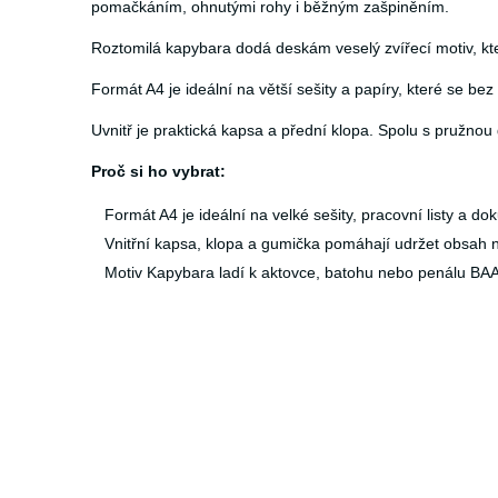
pomačkáním, ohnutými rohy i běžným zašpiněním.
Roztomilá kapybara dodá deskám veselý zvířecí motiv, kt
Formát A4 je ideální na větší sešity a papíry, které se 
Uvnitř je praktická kapsa a přední klopa. Spolu s pružnou
Proč si ho vybrat:
Formát A4 je ideální na velké sešity, pracovní listy a do
Vnitřní kapsa, klopa a gumička pomáhají udržet obsah 
Motiv Kapybara ladí k aktovce, batohu nebo penálu BA