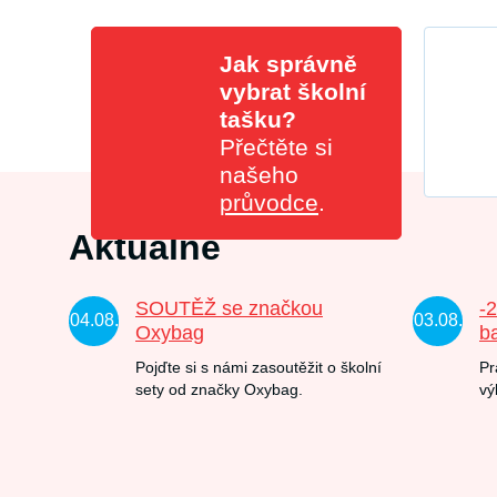
Jak správně
vybrat školní
tašku?
Přečtěte si
našeho
průvodce
.
Aktuálně
SOUTĚŽ se značkou
-
04.08.
03.08.
Oxybag
b
Pojďte si s námi zasoutěžit o školní
Pr
sety od značky Oxybag.
vý