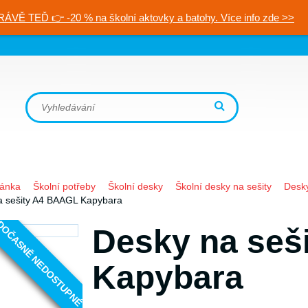
RÁVĚ TEĎ 👉 -20 % na školní aktovky a batohy. Více info zde >>
ránka
Školní potřeby
Školní desky
Školní desky na sešity
Desky
a sešity A4 BAAGL Kapybara
OČASNĚ NEDOSTUPNÉ
Desky na seš
Kapybara