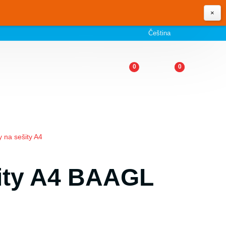
×
Čeština
0
0
 na sešity A4
ity A4 BAAGL