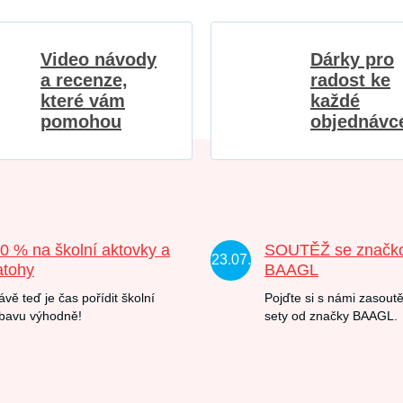
Video návody
Dárky pro
a recenze,
radost ke
které vám
každé
pomohou
objednávc
20 % na školní aktovky a
SOUTĚŽ se značk
23.07.
atohy
BAAGL
ávě teď je čas pořídit školní
Pojďte si s námi zasoutě
bavu výhodně!
sety od značky BAAGL.