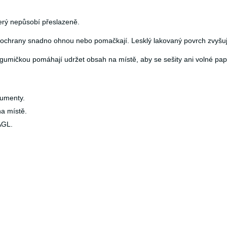
erý nepůsobí přeslazeně.
bez ochrany snadno ohnou nebo pomačkají. Lesklý lakovaný povrch zvyš
 gumičkou pomáhají udržet obsah na místě, aby se sešity ani volné pap
kumenty.
na místě.
AGL.