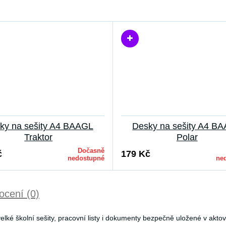
ky na sešity A4 BAAGL
Desky na sešity A4 B
Traktor
Polar
Dočasně
č
179 Kč
nedostupné
ne
cení (0)
ké školní sešity, pracovní listy i dokumenty bezpečně uložené v akto