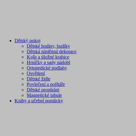
Dětský pokoj
Dětské hodiny, budíky
Dětská nástěnná dekorace
Koše a úložné krabice
Hrníčky a sady nádobí
Ortopedické podlahy
Osvětlení
Dětské židle
Povlečení a polštáře
Dětské prostírání
Magnetické tabule
Knihy a učební pomůcky