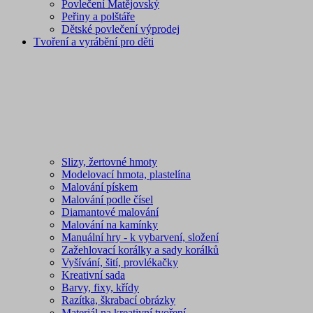
Povlečení Matějovský
Peřiny a polštáře
Dětské povlečení výprodej
Tvoření a vyrábění pro děti
Slizy, žertovné hmoty
Modelovací hmota, plastelína
Malování pískem
Malování podle čísel
Diamantové malování
Malování na kamínky
Manuální hry - k vybarvení, složení
Zažehlovací korálky a sady korálků
Vyšívání, šití, provlékačky
Kreativní sada
Barvy, fixy, křídy
Razítka, škrabací obrázky
Materiál na kreativní tvoření