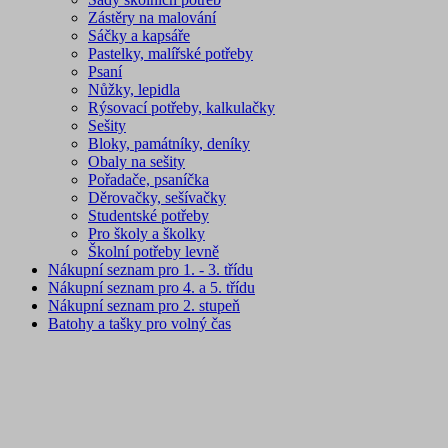
Zástěry na malování
Sáčky a kapsáře
Pastelky, malířské potřeby
Psaní
Nůžky, lepidla
Rýsovací potřeby, kalkulačky
Sešity
Bloky, památníky, deníky
Obaly na sešity
Pořadače, psaníčka
Děrovačky, sešívačky
Studentské potřeby
Pro školy a školky
Školní potřeby levně
Nákupní seznam pro 1. - 3. třídu
Nákupní seznam pro 4. a 5. třídu
Nákupní seznam pro 2. stupeň
Batohy a tašky pro volný čas