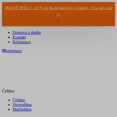
PRÁVĚ TEĎ 👉 -20 % na školní aktovky a batohy. Více info zde
>>
×
Doprava a platba
Kontakt
Reklamace
informace
Čeština
Čeština
Slovenština
Maďarština