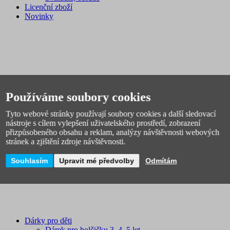
Licenční zboží
Novinky
Používáme soubory cookies
VÝPRODEJ
Školní batohy výprodej
Tyto webové stránky používají soubory cookies a další sledovací
Školní potřeby levně
nástroje s cílem vylepšení uživatelského prostředí, zobrazení
Výprodej hraček, her a tvoření
přizpůsobeného obsahu a reklam, analýzy návštěvnosti webových
Výprodej povlečení
stránek a zjištění zdroje návštěvnosti.
Výprodej skladu
Souhlasím
Upravit mé předvolby
Odmítám
Dárky pro děti
Dárek pro holčičku 3, 4, 5 let