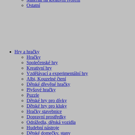
Ostatní
Hry a hračky
Hračky
Společenské hry
Kreativní hry
Vzdělávací a experimentální hry
Albi, Kouzelné čtení
Dětské dřevěné hračky
Plyšové hračky
Puzzle
Dětské hry pro dívky
Dětské hry pro kluky
Hračky stavebnice
Dopravní prostředky
Odrážedla, dětská vozidla
Hudební nástroje
Dětské domečky, stany