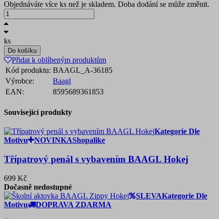
Objednáváte více ks než je skladem. Doba dodání se může změnit.
ks
Do košíku
Přidat k oblíbeným produktům
Kód produktu:
BAAGL_A-36185
Výrobce:
Baagl
EAN:
8595689361853
Související produkty
Kategorie Dle
Motivu
NOVINKA
Shopalike
Třípatrový penál s vybavením BAAGL Hokej
699 Kč
Dočasně nedostupné
SLEVA
Kategorie Dle
Motivu
DOPRAVA ZDARMA