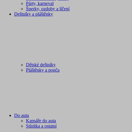
Párty, karneval
Šperky, ozdoby a líčení
Deštníky a pláštěnky
Dětské deštníky
Pláštěnky a ponča
Do auta
Kapsáře do auta
Stínítka a ostatní