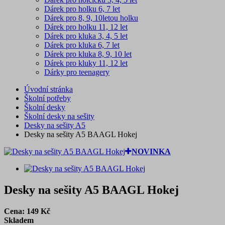
Dárek pro holku 6, 7 let
Dárek pro 8, 9, 10letou holku
Dárek pro holku 11, 12 let
Dárek pro kluka 3, 4, 5 let
Dárek pro kluka 6, 7 let
Dárek pro kluka 8, 9, 10 let
Dárek pro kluky 11, 12 let
Dárky pro teenagery
Úvodní stránka
Školní potřeby
Školní desky
Školní desky na sešity
Desky na sešity A5
Desky na sešity A5 BAAGL Hokej
NOVINKA
Desky na sešity A5 BAAGL Hokej
Cena:
149
Kč
Skladem