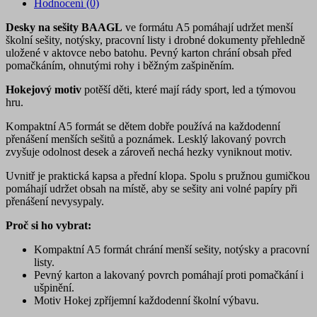
Hodnocení (0)
Desky na sešity BAAGL
ve formátu A5 pomáhají udržet menší
školní sešity, notýsky, pracovní listy i drobné dokumenty přehledně
uložené v aktovce nebo batohu. Pevný karton chrání obsah před
pomačkáním, ohnutými rohy i běžným zašpiněním.
Hokejový motiv
potěší děti, které mají rády sport, led a týmovou
hru.
Kompaktní A5 formát se dětem dobře používá na každodenní
přenášení menších sešitů a poznámek. Lesklý lakovaný povrch
zvyšuje odolnost desek a zároveň nechá hezky vyniknout motiv.
Uvnitř je praktická kapsa a přední klopa. Spolu s pružnou gumičkou
pomáhají udržet obsah na místě, aby se sešity ani volné papíry při
přenášení nevysypaly.
Proč si ho vybrat:
Kompaktní A5 formát chrání menší sešity, notýsky a pracovní
listy.
Pevný karton a lakovaný povrch pomáhají proti pomačkání i
ušpinění.
Motiv Hokej zpříjemní každodenní školní výbavu.