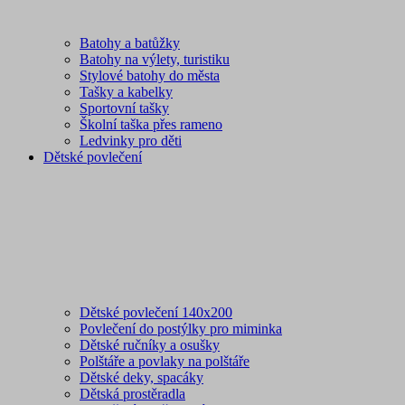
Batohy a batůžky
Batohy na výlety, turistiku
Stylové batohy do města
Tašky a kabelky
Sportovní tašky
Školní taška přes rameno
Ledvinky pro děti
Dětské povlečení
Dětské povlečení 140x200
Povlečení do postýlky pro miminka
Dětské ručníky a osušky
Polštáře a povlaky na polštáře
Dětské deky, spacáky
Dětská prostěradla