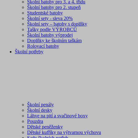
Školní batohy pro 3. a 4. třídu
Školní batohy pro 2. stupeň
Studentské batohy
Školní sety - sleva 20%
Školní sety – batohy s doplňky
Tašky podle VÝROBCŮ
Školní batohy výprodej
Doplňky ke školním taškám
Rolovací batohy
Školní potřeby
Školní penály
Školní desky
Láhve na pití a svačinové boxy
Pouzdra
Dětské peněženky
Dětské kufříky na výtvarnou výchovu
Sady školních potřeb