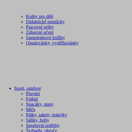
Knihy pro děti
Didaktické pomůcky
Pracovní sešity
Zábavné učení
Samolepkové knížky
Omalovánky, vystřihovánky
Sport, outdoor
Plavání
Fotbal
Spacáky, stany
Míče
Pálky, rakety, hokejky
Sáňky, boby
Sportovní potřeby
Švihadla, obruče