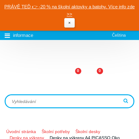
PRÁVĚ TEĎ 👉 -20 % na školní aktovky a batohy. Více info zde
>>
×
informace
Čeština
0
0
Úvodní stránka
Školní potřeby
Školní desky
Desky na výkresy
Desky na výkresy A4 PICASSO Oko