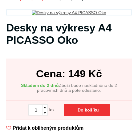
Desky na výkresy A4
PICASSO Oko
Cena:
149
Kč
Skladem do 2 dnů
Zboží bude naskladněno do 2
pracovních dnů a poté odesláno.
ks
Do košíku
Přidat k oblíbeným produktům