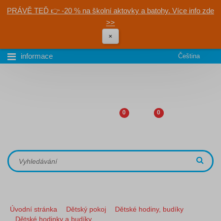
PRÁVĚ TEĎ 👉 -20 % na školní aktovky a batohy. Více info zde
>>
×
informace
Čeština
0
0
Úvodní stránka
Dětský pokoj
Dětské hodiny, budíky
Dětské hodinky a budíky