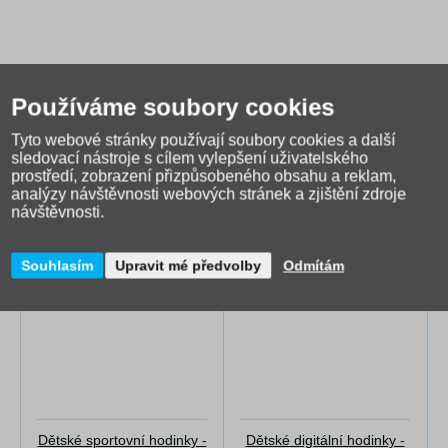
Používáme soubory cookies
Tyto webové stránky používají soubory cookies a další
sledovací nástroje s cílem vylepšení uživatelského
prostředí, zobrazení přizpůsobeného obsahu a reklam,
Alternativní zboží
analýzy návštěvnosti webových stránek a zjištění zdroje
návštěvnosti.
Souhlasím
Upravit mé předvolby
Odmítám
Dětské sportovní hodinky -
Dětské digitální hodinky -