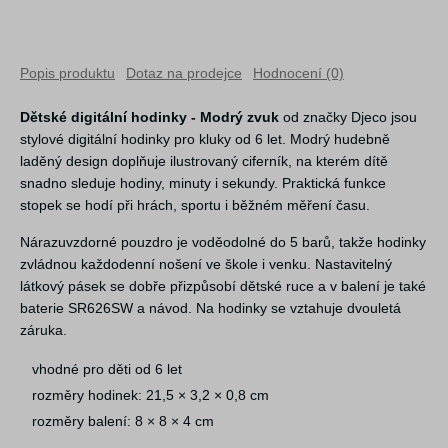
Popis produktu
Dotaz na prodejce
Hodnocení (0)
Dětské digitální hodinky - Modrý zvuk
od značky Djeco jsou
stylové digitální hodinky pro kluky od 6 let. Modrý hudebně
laděný design doplňuje ilustrovaný ciferník, na kterém dítě
snadno sleduje hodiny, minuty i sekundy. Praktická funkce
stopek se hodí při hrách, sportu i běžném měření času.
Nárazuvzdorné pouzdro je voděodolné do 5 barů, takže hodinky
zvládnou každodenní nošení ve škole i venku. Nastavitelný
látkový pásek se dobře přizpůsobí dětské ruce a v balení je také
baterie SR626SW a návod. Na hodinky se vztahuje dvouletá
záruka.
vhodné pro děti od 6 let
rozměry hodinek: 21,5 × 3,2 × 0,8 cm
rozměry balení: 8 × 8 × 4 cm