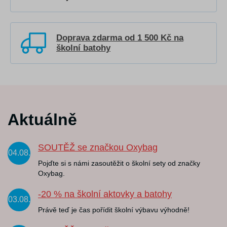
Doprava zdarma od 1 500 Kč na
školní batohy
Aktuálně
SOUTĚŽ se značkou Oxybag
04.08.
Pojďte si s námi zasoutěžit o školní sety od značky
Oxybag.
-20 % na školní aktovky a batohy
03.08.
Právě teď je čas pořídit školní výbavu výhodně!