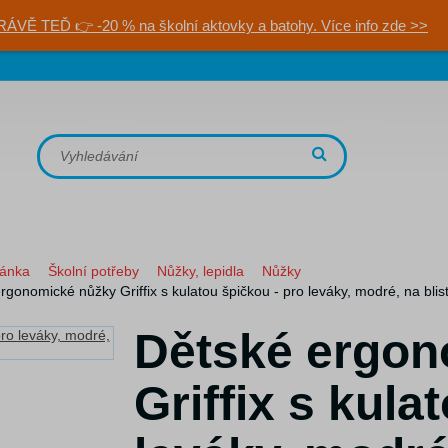
RÁVĚ TEĎ 👉 -20 % na školní aktovky a batohy. Více info zde >>
ránka
Školní potřeby
Nůžky, lepidla
Nůžky
rgonomické nůžky Griffix s kulatou špičkou - pro leváky, modré, na blis
Dětské ergon
Griffix s kula