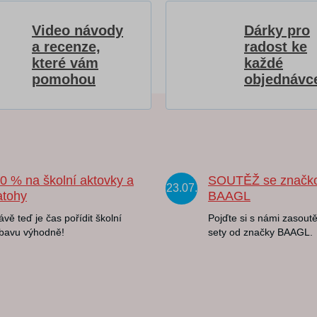
Video návody
Dárky pro
a recenze,
radost ke
které vám
každé
pomohou
objednávc
20 % na školní aktovky a
SOUTĚŽ se značk
23.07.
atohy
BAAGL
ávě teď je čas pořídit školní
Pojďte si s námi zasoutě
bavu výhodně!
sety od značky BAAGL.