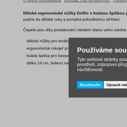
Dětské ergonomické nůžky Griffix s kulatou špičkou 
padne do dětské ruky a pomáhá pohodlnému stříhání.
Čepele jsou díky povlakování nitridem titanu velmi odolné
dětské nůžky pro leváky
ergonomická rukojeť pro správný úchop
Používáme sou
kulatá špička pro bezpečnější práci
Tyto webové stránky použ
délka 14 cm, baleno na blistru
prostředí, zobrazení při
návštěvnosti.
Souhlasím
Upravit m