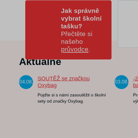
Jak správně
vybrat školní
tašku?
Přečtěte si
našeho
průvodce
.
Aktuálně
SOUTĚŽ se značkou
-
04.08.
03.08.
Oxybag
b
Pojďte si s námi zasoutěžit o školní
Pr
sety od značky Oxybag.
vý