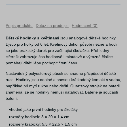
Popis produktu
Dotaz na prodejce
Hodnocení (0)
Dětské hodinky s květinami
jsou analogové dětské hodinky
Djeco pro holky od 6 let. Květinový dekor působí něžně a hodí
se jako praktický dárek pro začínající školačku. Přehledný
ciferník zobrazuje čas hodinově i minutově a výrazné číslice
pomáhají dítěti lépe pochopit čtení času.
Nastavitelný polyesterový pásek se snadno přizpůsobí dětské
ruce. Hodinky jsou odolné a snesou krátkodobý kontakt s vodou,
například při mytí rukou nebo dešti. Quartzový strojek na baterii
znamená, že se hodinky nemusí natahovat. Baterie je součástí
balení.
vhodné jako první hodinky pro školáky
rozměry hodinek: 3 × 20 × 1,4 cm
rozměry krabičky: 5,3 × 22,5 × 1,5 cm