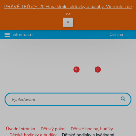
PRÁVĚ TEĎ 👉 -20 % na školní aktovky a batohy. Více info zde
>>
×
informace
Čeština
0
0
Úvodní stránka
Dětský pokoj
Dětské hodiny, budíky
Dětské hodinky a budíky
Dětské hodinky s květinami