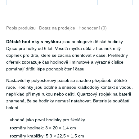
Popis produktu
Dotaz na prodejce
Hodnocení (0)
Dětské hodinky s myškou
jsou analogové dětské hodinky
Djeco pro holky od 6 let. Veselá myška dělá z hodinek milý
doplněk pro dítě, které se začíná orientovat v čase. Přehledný
ciferník zobrazuje čas hodinově i minutově a výrazné číslice
pomáhají dítěti lépe pochopit čtení času.
Nastavitelný polyesterový pásek se snadno přizpůsobí dětské
ruce. Hodinky jsou odolné a snesou krátkodobý kontakt s vodou,
například při mytí rukou nebo dešti. Quartzový strojek na baterii
znamená, že se hodinky nemusí natahovat. Baterie je součástí
balení.
vhodné jako první hodinky pro školáky
rozměry hodinek: 3 × 20 × 1,4 cm
rozměry krabičky: 5,3 × 22,5 × 1,5 cm