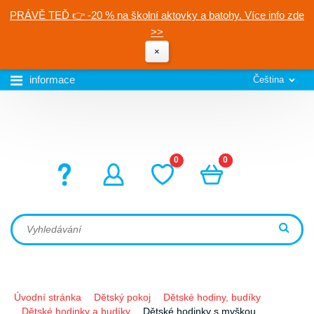
PRÁVĚ TEĎ 👉 -20 % na školní aktovky a batohy. Více info zde
>>
×
informace
Čeština
0
0
Úvodní stránka
Dětský pokoj
Dětské hodiny, budíky
Dětské hodinky a budíky
Dětské hodinky s myškou