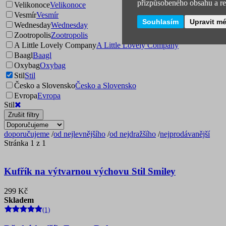
přizpůsobeného obsahu a rek
Velikonoce
Velikonoce
Vesmír
Vesmír
Souhlasím
Upravit m
Wednesday
Wednesday
Zootropolis
Zootropolis
A Little Lovely Company
A Little Lovely Company
Baagl
Baagl
Oxybag
Oxybag
Stil
Stil
Česko a Slovensko
Česko a Slovensko
Evropa
Evropa
Stil
Zrušit filtry
doporučujeme
/
od nejlevnějšího
/
od nejdražšího
/
nejprodávanější
Stránka 1 z 1
Kufřík na výtvarnou výchovu Stil Smiley
299 Kč
Skladem
(1)