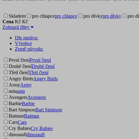
Skladem
pro chlapce
pro chlapce
pro dívky
pro dívky
pro d
Cena
Kč
Kč
Zobrazit filtry
Dle motivu:
Výrobce
Země původu:
První čtení
První čtení
Druhé čtení
Druhé čtení
Třetí čtení
Třetí čtení
Angry Birds
Angry Birds
Army
Army
auta
auta
Avengers
Avengers
Barbie
Barbie
Bart Simpson
Bart Simpson
Batman
Batman
Cars
Cars
Cry Babies
Cry Babies
dinosauři
dinosauři