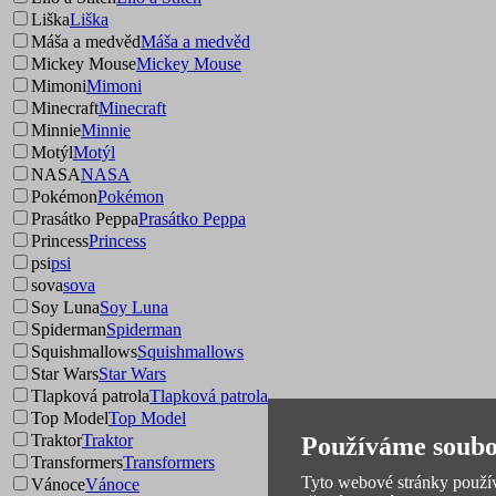
Liška
Liška
Máša a medvěd
Máša a medvěd
Mickey Mouse
Mickey Mouse
Mimoni
Mimoni
Minecraft
Minecraft
Minnie
Minnie
Motýl
Motýl
NASA
NASA
Pokémon
Pokémon
Prasátko Peppa
Prasátko Peppa
Princess
Princess
psi
psi
sova
sova
Soy Luna
Soy Luna
Spiderman
Spiderman
Squishmallows
Squishmallows
Star Wars
Star Wars
Tlapková patrola
Tlapková patrola
Top Model
Top Model
Traktor
Traktor
Používáme soubo
Transformers
Transformers
Tyto webové stránky používa
Vánoce
Vánoce