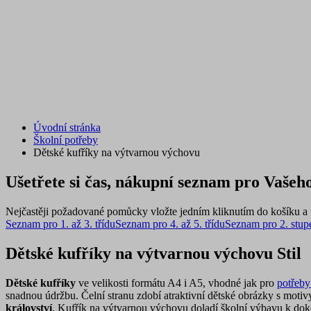
Úvodní stránka
Školní potřeby
Dětské kufříky na výtvarnou výchovu
Ušetřete si čas, nákupní seznam pro Vašeho
Nejčastěji požadované pomůcky vložte jedním kliknutím do košíku a u
Seznam pro 1. až 3. třídu
Seznam pro 4. až 5. třídu
Seznam pro 2. stup
Dětské kufříky na výtvarnou výchovu Stil
Dětské kufříky
ve velikosti formátu A4 i A5, vhodné jak pro
potřeby
snadnou údržbu. Čelní stranu zdobí atraktivní dětské obrázky s moti
království
. Kufřík na výtvarnou výchovu doladí školní výbavu k dok