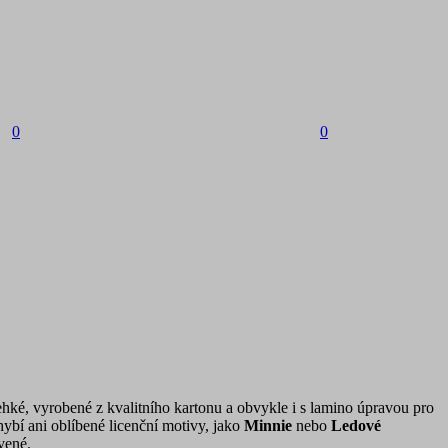
0
0
lehké, vyrobené z kvalitního kartonu a obvykle i s lamino úpravou pro
ybí ani oblíbené licenční motivy, jako
Minnie
nebo
Ledové
vené.