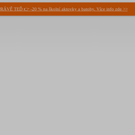
RÁVĚ TEĎ 👉 -20 % na školní aktovky a batohy. Více info zde >>