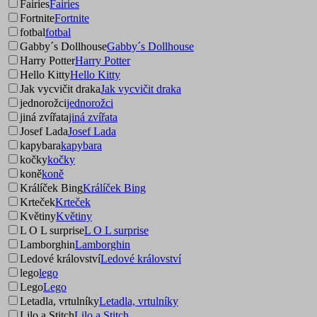
Fairies
Fairies
Fortnite
Fortnite
fotbal
fotbal
Gabby´s Dollhouse
Gabby´s Dollhouse
Harry Potter
Harry Potter
Hello Kitty
Hello Kitty
Jak vycvičit draka
Jak vycvičit draka
jednorožci
jednorožci
jiná zvířata
jiná zvířata
Josef Lada
Josef Lada
kapybara
kapybara
kočky
kočky
koně
koně
Králíček Bing
Králíček Bing
Krteček
Krteček
Květiny
Květiny
L O L surprise
L O L surprise
Lamborghin
Lamborghin
Ledové království
Ledové království
lego
lego
Lego
Lego
Letadla, vrtulníky
Letadla, vrtulníky
Lilo a Stitch
Lilo a Stitch