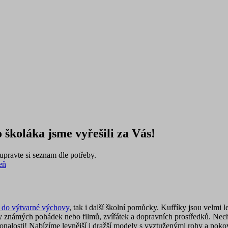
 školáka jsme vyřešili za Vás!
pravte si seznam dle potřeby.
eň
 do výtvarné výchovy
, tak i další školní pomůcky. Kufříky jsou velmi 
vy známých pohádek nebo filmů, zvířátek a dopravních prostředků. Nech
onalosti! Nabízíme levnější i dražší modely s vyztuženými rohy a poko