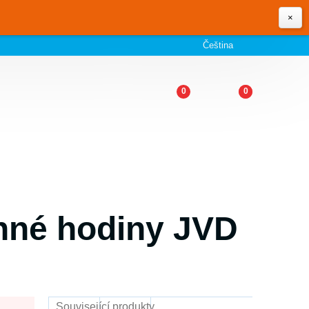
×
Čeština
0
0
nné hodiny JVD
Související produkty