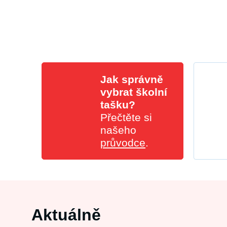
Jak správně
vybrat školní
tašku?
Přečtěte si
našeho
průvodce
.
Aktuálně