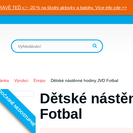
RÁVĚ TEĎ 👉 -20 % na školní aktovky a batohy. Více info zde >>
ránka
Výrobci
Emipo
Dětské nástěnné hodiny JVD Fotbal
OČASNĚ NEDOSTUPNÉ
Dětské nástě
Fotbal