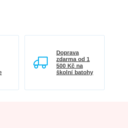
Doprava
zdarma od 1
500 Kč na
e
školní batohy