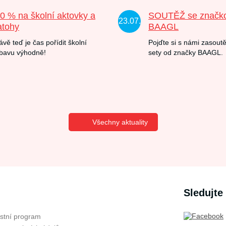
20 % na školní aktovky a
SOUTĚŽ se značk
23.07.
atohy
BAAGL
ávě teď je čas pořídit školní
Pojďte si s námi zasoutě
bavu výhodně!
sety od značky BAAGL.
Všechny aktuality
Sledujte
stní program