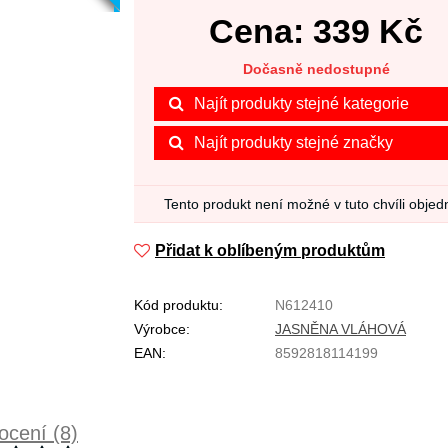
Cena:
339
Kč
Dočasně nedostupné
Najít produkty stejné kategorie
Najít produkty stejné značky
Tento produkt není možné v tuto chvíli objed
Přidat k oblíbeným produktům
Kód produktu:
N612410
Výrobce:
JASNĚNA VLÁHOVÁ
EAN:
8592818114199
cení (8)