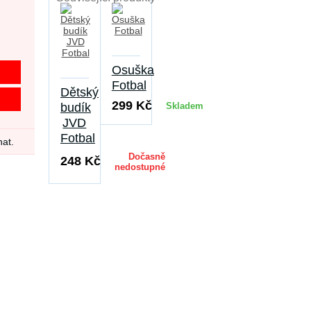
Osuška
Fotbal
Dětský
299 Kč
budík
Skladem
JVD
Fotbal
nat.
Dočasně
248 Kč
nedostupné