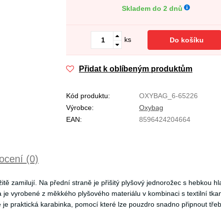
Skladem do 2 dnů
ks
Do košíku
Přidat k oblíbeným produktům
Kód produktu:
OXYBAG_6-65226
Výrobce:
Oxybag
EAN:
8596424204664
cení (0)
žitě zamilují. Na přední straně je přišitý plyšový jednorožec s hebkou h
 je vyrobené z měkkého plyšového materiálu v kombinaci s textilní tka
ě je praktická karabinka, pomocí které lze pouzdro snadno připnout t