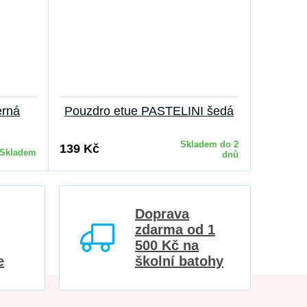
erná
Pouzdro etue PASTELINI šedá
Pouzdro
Skladem do 2
139 Kč
139 Kč
Skladem
dnů
Doprava
zdarma od 1
500 Kč na
e
školní batohy