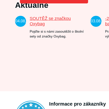
Aktuálně
SOUTĚŽ se značkou
-
04.08.
03.08.
Oxybag
b
Pojďte si s námi zasoutěžit o školní
Pr
sety od značky Oxybag.
vý
Informace pro zákazníky