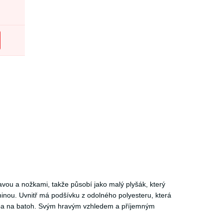
lavou a nožkami, takže působí jako malý plyšák, který
ninou. Uvnitř má podšívku z odolného polyesteru, která
řeba na batoh. Svým hravým vzhledem a příjemným