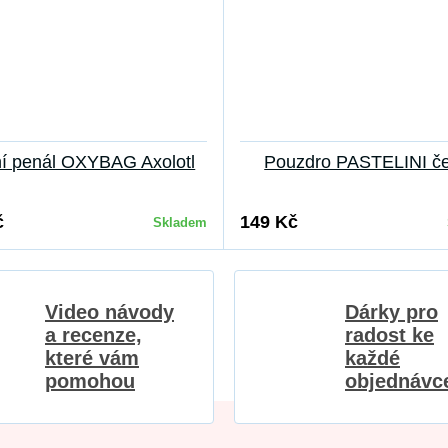
ní penál OXYBAG Axolotl
Pouzdro PASTELINI č
č
149 Kč
Skladem
Video návody
Dárky pro
a recenze,
radost ke
které vám
každé
pomohou
objednávc