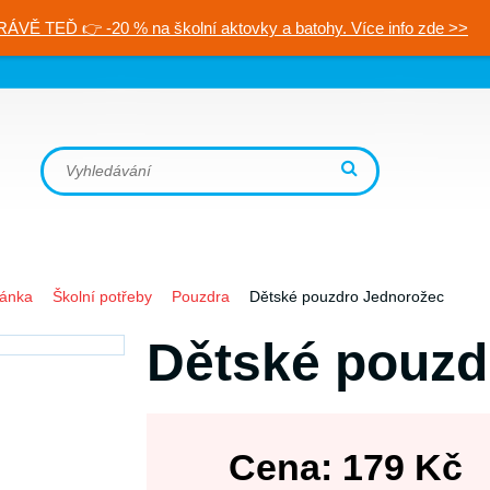
RÁVĚ TEĎ 👉 -20 % na školní aktovky a batohy. Více info zde >>
ránka
Školní potřeby
Pouzdra
Dětské pouzdro Jednorožec
Dětské pouzd
Cena:
179
Kč