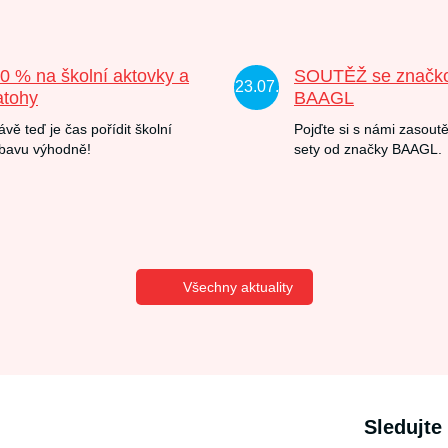
20 % na školní aktovky a
SOUTĚŽ se značk
23.07.
atohy
BAAGL
ávě teď je čas pořídit školní
Pojďte si s námi zasoutě
bavu výhodně!
sety od značky BAAGL.
Všechny aktuality
Sledujte