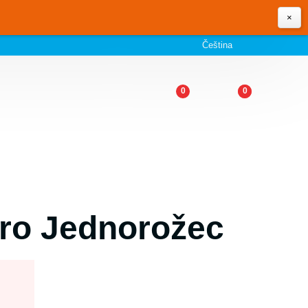
×
Čeština
0
0
ro Jednorožec