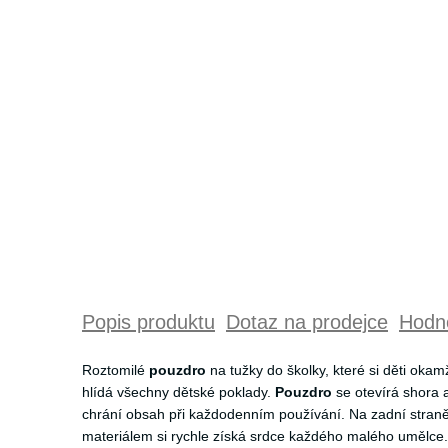
Popis produktu
Dotaz na prodejce
Hodno
Roztomilé
pouzdro
na tužky do školky, které si děti okam
hlídá všechny dětské poklady.
Pouzdro
se otevírá shora a
chrání obsah při každodenním používání. Na zadní stran
materiálem si rychle získá srdce každého malého umělce.