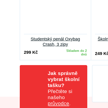
Studentský penál Oxybag
Škol
Crash, 3 zipy
Skladem do 2
299 Kč
249 K
dnů
Jak správně
vybrat školní
tašku?
Přečtěte si
našeho
průvodce
.