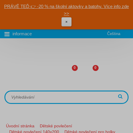
PRÁVĚ TEĎ 👉 -20 % na školní aktovky a batohy. Více info zde
>>
×
informace
Čeština
0
0
Úvodní stránka
Dětské povlečení
Dětské povlečení 140x200
Dětské povlečení pro holky