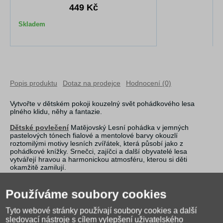
449 Kč
Skladem
Popis produktu
Dotaz na prodejce
Hodnocení (0)
Vytvořte v dětském pokoji kouzelný svět pohádkového lesa
plného klidu, něhy a fantazie.
Dětské povlečení
Matějovský Lesní pohádka v jemných
pastelových tónech fialové a mentolové barvy okouzlí
roztomilými motivy lesních zvířátek, která působí jako z
pohádkové knížky. Srnečci, zajíčci a další obyvatelé lesa
vytvářejí hravou a harmonickou atmosféru, kterou si děti
okamžitě zamilují.
O jejich pohodlný a klidný spánek se postará hebká, prvotřídní
bavlna příjemná na dotek. Povlečení je oboustranné – z jedné
Používáme soubory cookies
strany fialové, z druhé mentolově zelené. Povlak na polštář má z
každé strany jiný motiv, přičemž fialovou stranu zdobí malé logo
Tyto webové stránky používají soubory cookies a další
„M“ v pravém dolním rohu.
sledovací nástroje s cílem vylepšení uživatelského