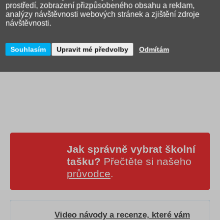
prostředí, zobrazení přizpůsobeného obsahu a reklam,
Povlečení je vyrobeno ze 100 % bavlny a opatřeno praktickým
analýzy návštěvnosti webových stránek a zjištění zdroje
zipovým zapínáním.
návštěvnosti.
Souhlasím
Upravit mé předvolby
Odmítám
Jak správně vybrat školní
tašku?
Přečtěte si našeho
průvodce
.
Video návody a recenze, které vám