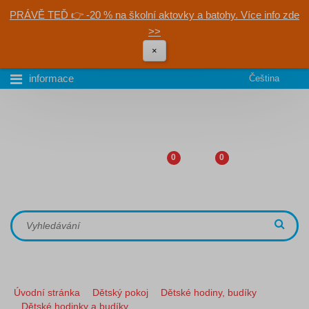
PRÁVĚ TEĎ 👉 -20 % na školní aktovky a batohy. Více info zde
>>
×
informace
Čeština
0
0
Úvodní stránka
Dětský pokoj
Dětské hodiny, budíky
Dětské hodinky a budíky