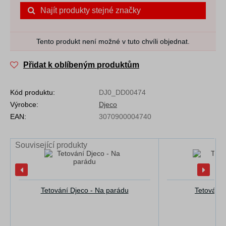
Najít produkty stejné značky
Tento produkt není možné v tuto chvíli objednat.
Přidat k oblíbeným produktům
Kód produktu:
DJ0_DD00474
Výrobce:
Djeco
EAN:
3070900004740
Související produkty
Tetování Djeco - Na parádu
Tetování 