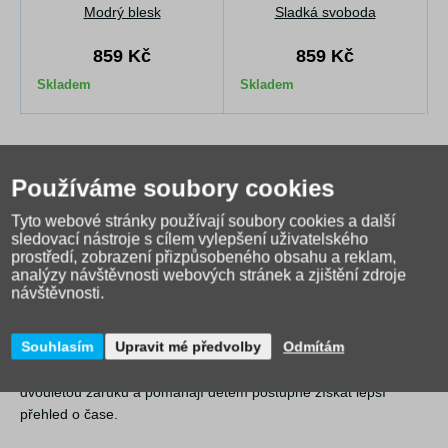
Modrý blesk
Sladká svoboda
859 Kč
859 Kč
Skladem
Skladem
Popis produktu
Dotaz na prodejce
Hodnocení (0)
Používáme soubory cookies
Dětské sportovní hodinky - Růžový terč
od Djeco jsou
Tyto webové stránky používají soubory cookies a další
sportovně laděné dětské quartzové hodinky pro holky od 6 let.
sledovací nástroje s cílem vylepšení uživatelského
Růžový terčový motiv doplňuje přehledný analogový ciferník a
prostředí, zobrazení přizpůsobeného obsahu a reklam,
otočná luneta, takže hodinky působí jako opravdový sportovní
analýzy návštěvnosti webových stránek a zjištění zdroje
doplněk.
návštěvnosti.
Nastavitelný pásek sedí na dětské ruce pohodlně a tichý
Souhlasím
Upravit mé předvolby
Odmítám
japonský strojek Miyota 2035 funguje na baterii SR626SW, která
je součástí balení. Hodinky jsou vodotěsné do 5 barů, mají
dvouletou záruku a pomáhají dětem postupně získat lepší
přehled o čase.