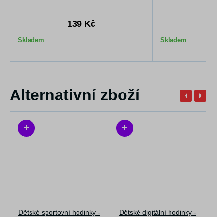
139 Kč
1
Skladem
Skladem
Alternativní zboží
Dětské sportovní hodinky -
Dětské digitální hodinky -