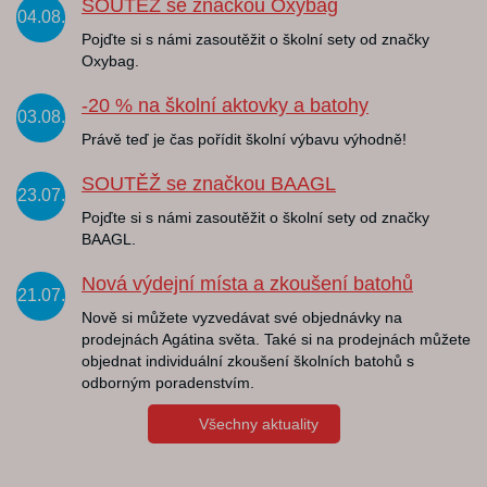
SOUTĚŽ se značkou Oxybag
04.08.
Pojďte si s námi zasoutěžit o školní sety od značky
Oxybag.
-20 % na školní aktovky a batohy
03.08.
Právě teď je čas pořídit školní výbavu výhodně!
SOUTĚŽ se značkou BAAGL
23.07.
Pojďte si s námi zasoutěžit o školní sety od značky
BAAGL.
Nová výdejní místa a zkoušení batohů
21.07.
Nově si můžete vyzvedávat své objednávky na
prodejnách Agátina světa. Také si na prodejnách můžete
objednat individuální zkoušení školních batohů s
odborným poradenstvím.
Všechny aktuality