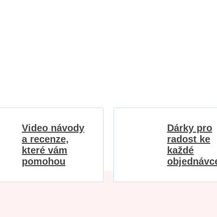
Video návody
Dárky pro
a recenze,
radost ke
které vám
každé
pomohou
objednávc