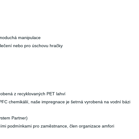
jednoduchá manipulace
blečení nebo pro úschovu hračky
obená z recyklovaných PET lahví
C chemikálií, naše impregnace je šetrná vyrobená na vodní bázi
ystem Partner)
ními podmínkami pro zaměstnance, člen organizace amfori