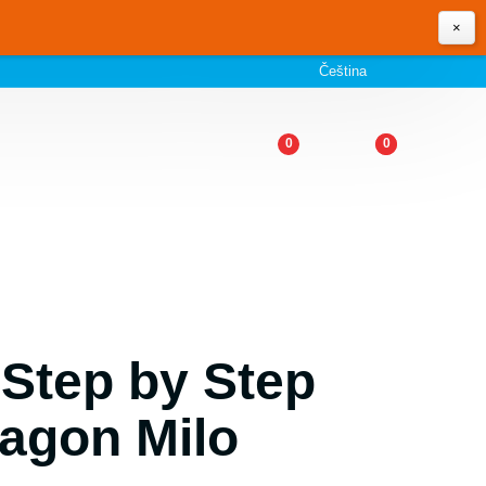
×
Čeština
0
0
 Step by Step
ragon Milo