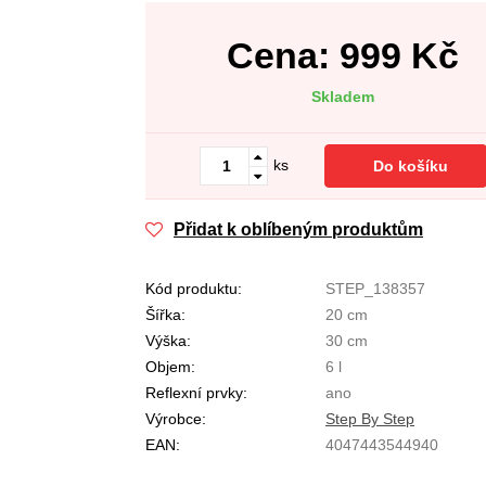
Cena:
999
Kč
Skladem
ks
Do košíku
Přidat k oblíbeným produktům
Kód produktu:
STEP_138357
Šířka:
20 cm
Výška:
30 cm
Objem:
6 l
Reflexní prvky:
ano
Výrobce:
Step By Step
EAN:
4047443544940