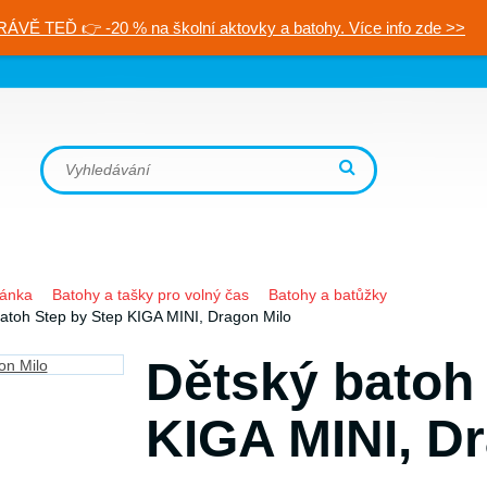
RÁVĚ TEĎ 👉 -20 % na školní aktovky a batohy. Více info zde >>
ránka
Batohy a tašky pro volný čas
Batohy a batůžky
atoh Step by Step KIGA MINI, Dragon Milo
Dětský batoh
KIGA MINI, D