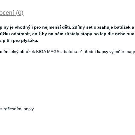
cení (0)
piny je vhodný i pro nejmenší děti. 2dílný set obsahuje batůžek 
ku odstranit, aniž by na něm zůstaly stopy po lepidle nebo suché
 pití i pro plyšáka.
 vyměnitelný obrázek KIGA MAGS z batohu. Z přední kapsy vyjměte mag
 reflexními prvky