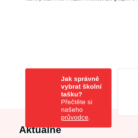
Jak správně
vybrat školní
tašku?
Přečtěte si
našeho
průvodce
.
Aktuálně