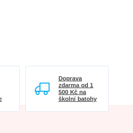
Doprava
zdarma od 1
500 Kč na
e
školní batohy