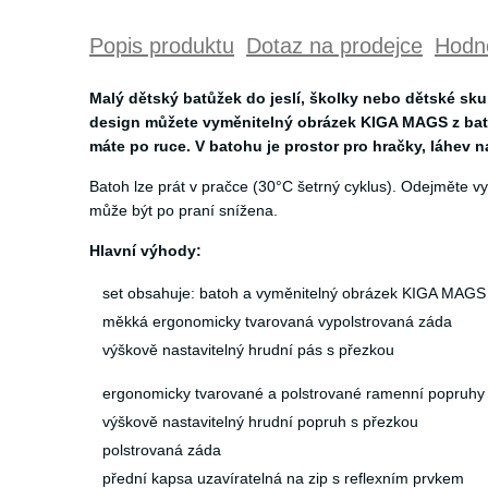
Popis produktu
Dotaz na prodejce
Hodno
Malý dětský batůžek do jeslí, školky nebo dětské sku
design můžete vyměnitelný obrázek KIGA MAGS z batůž
máte po ruce. V batohu je prostor pro hračky, láhev na
Batoh lze prát v pračce (30°C šetrný cyklus). Odejměte
může být po praní snížena.
Hlavní výhody:
set obsahuje: batoh a vyměnitelný obrázek KIGA MAGS
měkká ergonomicky tvarovaná vypolstrovaná záda
výškově nastavitelný hrudní pás s přezkou
ergonomicky tvarované a polstrované ramenní popruhy s
výškově nastavitelný hrudní popruh s přezkou
polstrovaná záda
přední kapsa uzavíratelná na zip s reflexním prvkem