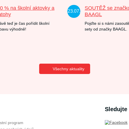
20 % na školní aktovky a
SOUTĚŽ se značk
23.07.
atohy
BAAGL
ávě teď je čas pořídit školní
Pojďte si s námi zasoutě
bavu výhodně!
sety od značky BAAGL.
Všechny aktuality
Sledujte
stní program