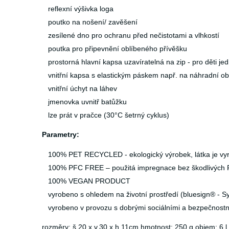
reflexní výšivka loga
poutko na nošení/ zavěšení
zesílené dno pro ochranu před nečistotami a vlhkostí
poutka pro připevnění oblíbeného přívěšku
prostorná hlavní kapsa uzavíratelná na zip - pro děti 
vnitřní kapsa s elastickým páskem např. na náhradní o
vnitřní úchyt na láhev
jmenovka uvnitř batůžku
lze prát v pračce (30°C šetrný cyklus)
Parametry:
100% PET RECYCLED - ekologický výrobek, látka je vyr
100% PFC FREE – použitá impregnace bez škodlivých PF
100% VEGAN PRODUCT
vyrobeno s ohledem na životní prostředí (bluesign® - S
vyrobeno v provozu s dobrými sociálními a bezpečnost
rozměry: š.20 x v.30 x h.11cm hmotnost: 250 g objem: 6 l