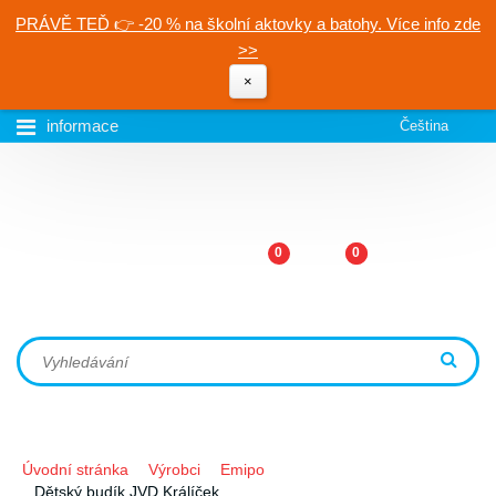
PRÁVĚ TEĎ 👉 -20 % na školní aktovky a batohy. Více info zde
>>
×
informace
Čeština
0
0
Úvodní stránka
Výrobci
Emipo
Dětský budík JVD Králíček