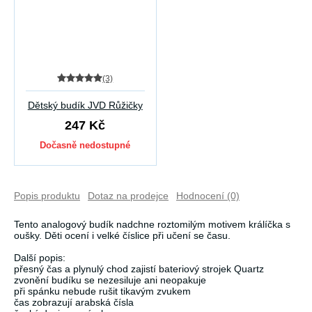
(3)
Dětský budík JVD Růžičky
247 Kč
Dočasně nedostupné
Popis produktu
Dotaz na prodejce
Hodnocení (0)
Tento analogový budík nadchne roztomilým motivem králíčka s
oušky. Děti ocení i velké číslice při učení se času.
Další popis:
přesný čas a plynulý chod zajistí bateriový strojek Quartz
zvonění budíku se nezesiluje ani neopakuje
při spánku nebude rušit tikavým zvukem
čas zobrazují arabská čísla