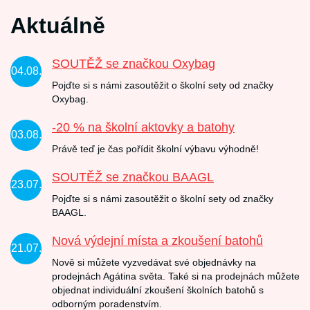
Aktuálně
SOUTĚŽ se značkou Oxybag
04.08.
Pojďte si s námi zasoutěžit o školní sety od značky
Oxybag.
-20 % na školní aktovky a batohy
03.08.
Právě teď je čas pořídit školní výbavu výhodně!
SOUTĚŽ se značkou BAAGL
23.07.
Pojďte si s námi zasoutěžit o školní sety od značky
BAAGL.
Nová výdejní místa a zkoušení batohů
21.07.
Nově si můžete vyzvedávat své objednávky na
prodejnách Agátina světa. Také si na prodejnách můžete
objednat individuální zkoušení školních batohů s
odborným poradenstvím.