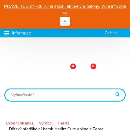
PRÁVĚ TEĎ 👉 -20 % na školní aktovky a batohy. Více info zde
>>
×
informace
Čeština
0
0
Úvodní stránka
Výrobci
Herlitz
Dětský předškolní batoh Herlitz Cute animals Zebra