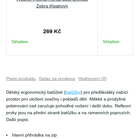
Zebra třípatrový
269 Kč
6
Skladem
Skladem
Popis produktu
Dotaz na prodejce
Hodnocení (0)
Dětský ergonomický batůžek (
batůžky
) pro předškoláky nabízí
prostor pro uložení svačiny i pokladů dětí. Měkké a prodyšné
polstrování zad zaručuje pohodlné nošení i delší dobu. Reflexní
prvky jsou na přední straně batůžku a na ramenních popruzích.
Další popis:
hlavní přihrádka na zip