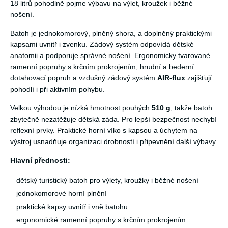
18 litrů pohodlně pojme výbavu na výlet, kroužek i běžné
nošení.
Batoh je jednokomorový, plněný shora, a doplněný praktickými
kapsami uvnitř i zvenku. Zádový systém odpovídá dětské
anatomii a podporuje správné nošení. Ergonomicky tvarované
ramenní popruhy s krčním prokrojením, hrudní a bederní
dotahovací popruh a vzdušný zádový systém
AIR-flux
zajišťují
pohodlí i při aktivním pohybu.
Velkou výhodou je nízká hmotnost pouhých
510 g
, takže batoh
zbytečně nezatěžuje dětská záda. Pro lepší bezpečnost nechybí
reflexní prvky. Praktické horní víko s kapsou a úchytem na
výstroj usnadňuje organizaci drobností i připevnění další výbavy.
Hlavní přednosti:
dětský turistický batoh pro výlety, kroužky i běžné nošení
jednokomorové horní plnění
praktické kapsy uvnitř i vně batohu
ergonomické ramenní popruhy s krčním prokrojením