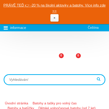
PRÁVĚ TEĎ 👉 -20 % na školní aktovky a batohy. Více info zde
>>
×
informace
Čeština
0
0
Úvodní stránka
Batohy a tašky pro volný čas
Batohy a batůžky
Dětské volnočasové batohy (od 7 let)