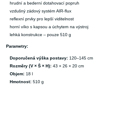
hrudní a bederní dotahovací popruh
vzdušný zádový systém AIR-flux
reflexní prvky pro lepší viditelnost
horní víko s kapsou a úchytem na výstroj
lehká konstrukce – pouze 510 g
Parametry:
Doporučená výška postavy:
120–145 cm
Rozměry (V × Š × H):
43 × 26 × 20 cm
Objem:
18 l
Hmotnost:
510 g