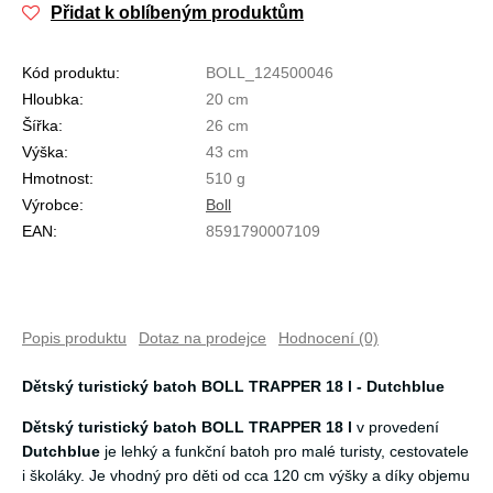
Přidat k oblíbeným produktům
Kód produktu:
BOLL_124500046
Hloubka:
20 cm
Šířka:
26 cm
Výška:
43 cm
Hmotnost:
510 g
Výrobce:
Boll
EAN:
8591790007109
Popis produktu
Dotaz na prodejce
Hodnocení (0)
Dětský turistický batoh BOLL TRAPPER 18 l - Dutchblue
Dětský turistický batoh BOLL TRAPPER 18 l
v provedení
Dutchblue
je lehký a funkční batoh pro malé turisty, cestovatele
i školáky. Je vhodný pro děti od cca 120 cm výšky a díky objemu