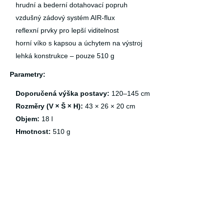
hrudní a bederní dotahovací popruh
vzdušný zádový systém AIR-flux
reflexní prvky pro lepší viditelnost
horní víko s kapsou a úchytem na výstroj
lehká konstrukce – pouze 510 g
Parametry:
Doporučená výška postavy:
120–145 cm
Rozměry (V × Š × H):
43 × 26 × 20 cm
Objem:
18 l
Hmotnost:
510 g