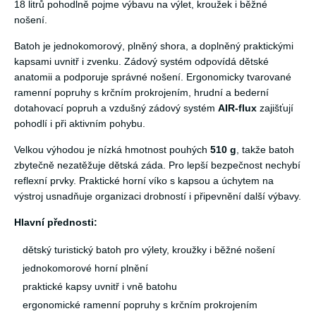
18 litrů pohodlně pojme výbavu na výlet, kroužek i běžné
nošení.
Batoh je jednokomorový, plněný shora, a doplněný praktickými
kapsami uvnitř i zvenku. Zádový systém odpovídá dětské
anatomii a podporuje správné nošení. Ergonomicky tvarované
ramenní popruhy s krčním prokrojením, hrudní a bederní
dotahovací popruh a vzdušný zádový systém
AIR-flux
zajišťují
pohodlí i při aktivním pohybu.
Velkou výhodou je nízká hmotnost pouhých
510 g
, takže batoh
zbytečně nezatěžuje dětská záda. Pro lepší bezpečnost nechybí
reflexní prvky. Praktické horní víko s kapsou a úchytem na
výstroj usnadňuje organizaci drobností i připevnění další výbavy.
Hlavní přednosti:
dětský turistický batoh pro výlety, kroužky i běžné nošení
jednokomorové horní plnění
praktické kapsy uvnitř i vně batohu
ergonomické ramenní popruhy s krčním prokrojením