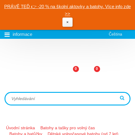
PRÁVĚ TEĎ 👉 -20 % na školní aktovky a batohy. Více info zde
>>
×
informace
Čeština
0
0
Úvodní stránka
Batohy a tašky pro volný čas
Batohy a batůžky
Dětské volnočasové batohy (od 7 let)