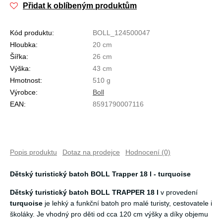
Přidat k oblíbeným produktům
Kód produktu:
BOLL_124500047
Hloubka:
20 cm
Šířka:
26 cm
Výška:
43 cm
Hmotnost:
510 g
Výrobce:
Boll
EAN:
8591790007116
Popis produktu
Dotaz na prodejce
Hodnocení (0)
Dětský turistický batoh BOLL Trapper 18 l - turquoise
Dětský turistický batoh BOLL TRAPPER 18 l
v provedení
turquoise
je lehký a funkční batoh pro malé turisty, cestovatele i
školáky. Je vhodný pro děti od cca 120 cm výšky a díky objemu