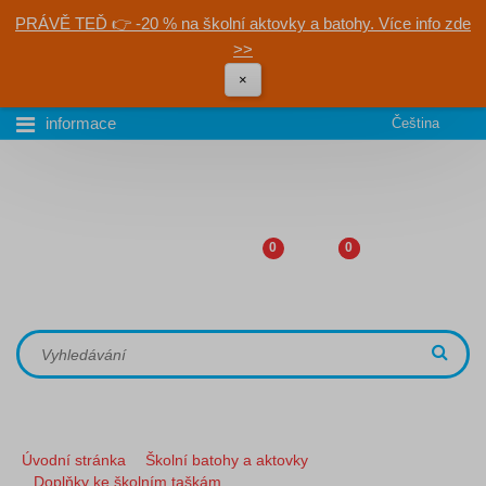
PRÁVĚ TEĎ 👉 -20 % na školní aktovky a batohy. Více info zde
>>
×
informace
Čeština
0
0
Úvodní stránka
Školní batohy a aktovky
Doplňky ke školním taškám