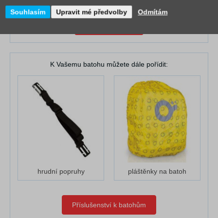
Souhlasím
Upravit mé předvolby
Odmítám
Zápůjční služba
K Vašemu batohu můžete dále pořídit:
hrudní popruhy
pláštěnky na batoh
Příslušenství k batohům