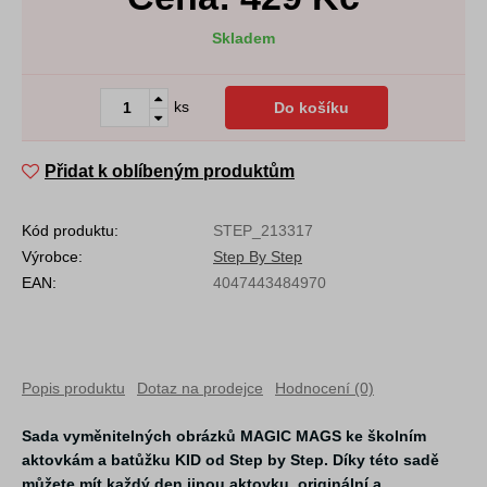
Skladem
ks
Do košíku
Přidat k oblíbeným produktům
Kód produktu:
STEP_213317
Výrobce:
Step By Step
EAN:
4047443484970
Popis produktu
Dotaz na prodejce
Hodnocení (0)
Sada vyměnitelných obrázků MAGIC MAGS ke školním
aktovkám a batůžku KID od Step by Step. Díky této sadě
můžete mít každý den jinou aktovku, originální a