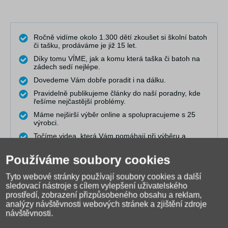
Ročně vidíme okolo 1.300 dětí zkoušet si školní batoh
či tašku, prodáváme je již 15 let.
Díky tomu VÍME, jak a komu která taška či batoh na
zádech sedí nejlépe.
Dovedeme Vám dobře poradit i na dálku.
Pravidelně publikujeme články do naší poradny, kde
řešíme nejčastější problémy.
Máme nejširší výběr online a spolupracujeme s 25
výrobci.
Točíme videa, která Vám pomáhají při výběru a
rozhodování.
Používáme soubory cookies
Obraťte se na nás
Tyto webové stránky používají soubory cookies a další
sledovací nástroje s cílem vylepšení uživatelského
prostředí, zobrazení přizpůsobeného obsahu a reklam,
analýzy návštěvnosti webových stránek a zjištění zdroje
návštěvnosti.
U nás máte jistotu.
V případě reklamace nabízíme pomoc.