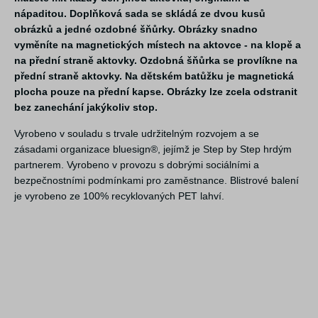
nápaditou. Doplňková sada se skládá ze dvou kusů
obrázků a jedné ozdobné šňůrky. Obrázky snadno
vyměníte na magnetických místech na aktovce - na klopě a
na přední straně aktovky. Ozdobná šňůrka se provlíkne na
přední straně aktovky. Na dětském batůžku je magnetická
plocha pouze na přední kapse. Obrázky lze zcela odstranit
bez zanechání jakýkoliv stop.
Vyrobeno v souladu s trvale udržitelným rozvojem a se
zásadami organizace bluesign®, jejímž je Step by Step hrdým
partnerem. Vyrobeno v provozu s dobrými sociálními a
bezpečnostními podmínkami pro zaměstnance. Blistrové balení
je vyrobeno ze 100% recyklovaných PET lahví.