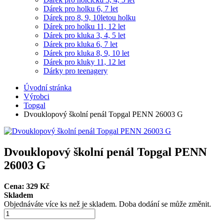
Dárek pro holku 6, 7 let
Dárek pro 8, 9, 10letou holku
Dárek pro holku 11, 12 let
Dárek pro kluka 3, 4, 5 let
Dárek pro kluka 6, 7 let
Dárek pro kluka 8, 9, 10 let
Dárek pro kluky 11, 12 let
Dárky pro teenagery
Úvodní stránka
Výrobci
Topgal
Dvouklopový školní penál Topgal PENN 26003 G
Dvouklopový školní penál Topgal PENN
26003 G
Cena:
329
Kč
Skladem
Objednáváte více ks než je skladem. Doba dodání se může změnit.