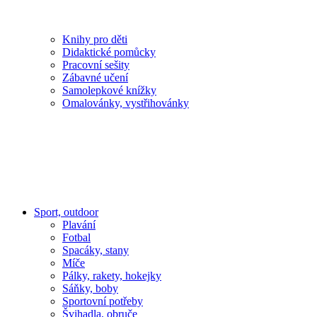
Knihy pro děti
Didaktické pomůcky
Pracovní sešity
Zábavné učení
Samolepkové knížky
Omalovánky, vystřihovánky
Sport, outdoor
Plavání
Fotbal
Spacáky, stany
Míče
Pálky, rakety, hokejky
Sáňky, boby
Sportovní potřeby
Švihadla, obruče