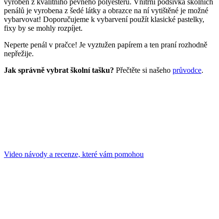
vyroben z kvalitního pevného polyesteru. Vnitřní podšívka školních
penálů je vyrobena z šedé látky a obrazce na ní vytištěné je možné
vybarvovat! Doporučujeme k vybarvení použít klasické pastelky,
fixy by se mohly rozpíjet.
Neperte penál v pračce! Je vyztužen papírem a ten praní rozhodně
nepřežije.
Jak správně vybrat školní tašku?
Přečtěte si našeho
průvodce
.
Video návody a recenze, které vám pomohou