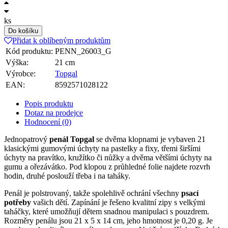
ks
Do košíku
Přidat k oblíbeným produktům
Kód produktu:
PENN_26003_G
Výška:
21 cm
Výrobce:
Topgal
EAN:
8592571028122
Popis produktu
Dotaz na prodejce
Hodnocení (0)
Jednopatrový
penál Topgal
se dvěma klopnami je vybaven 21
klasickými gumovými úchyty na pastelky a fixy, třemi širšími
úchyty na pravítko, kružítko či nůžky a dvěma většími úchyty na
gumu a ořezávátko. Pod klopou z průhledné folie najdete rozvrh
hodin, druhé poslouží třeba i na taháky.
Penál je polstrovaný, takže spolehlivě ochrání všechny
psací
potřeby
vašich dětí. Zapínání je řešeno kvalitní zipy s velkými
taháčky, které umožňují dětem snadnou manipulaci s pouzdrem.
Rozměry penálu jsou 21 x 5 x 14 cm, jeho hmotnost je 0,20 g. Je