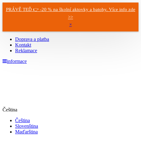
PRÁVĚ TEĎ 👉 -20 % na školní aktovky a batohy. Více info zde
>>
×
Doprava a platba
Kontakt
Reklamace
informace
Čeština
Čeština
Slovenština
Maďarština