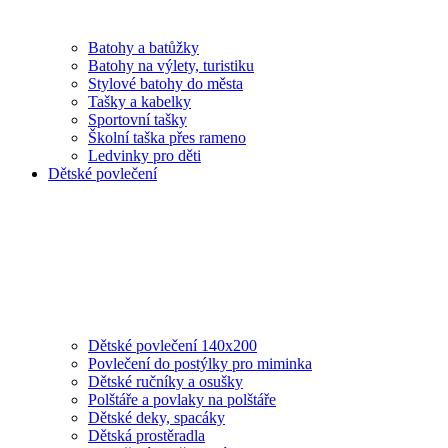
Batohy a batůžky
Batohy na výlety, turistiku
Stylové batohy do města
Tašky a kabelky
Sportovní tašky
Školní taška přes rameno
Ledvinky pro děti
Dětské povlečení
Dětské povlečení 140x200
Povlečení do postýlky pro miminka
Dětské ručníky a osušky
Polštáře a povlaky na polštáře
Dětské deky, spacáky
Dětská prostěradla