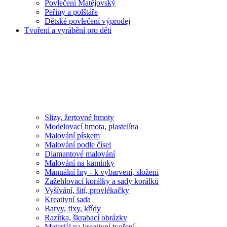
Povlečení Matějovský
Peřiny a polštáře
Dětské povlečení výprodej
Tvoření a vyrábění pro děti
Slizy, žertovné hmoty
Modelovací hmota, plastelína
Malování pískem
Malování podle čísel
Diamantové malování
Malování na kamínky
Manuální hry - k vybarvení, složení
Zažehlovací korálky a sady korálků
Vyšívání, šití, provlékačky
Kreativní sada
Barvy, fixy, křídy
Razítka, škrabací obrázky
Materiál na kreativní tvoření