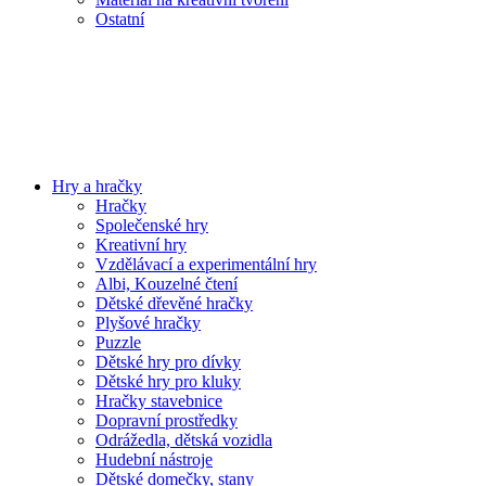
Ostatní
Hry a hračky
Hračky
Společenské hry
Kreativní hry
Vzdělávací a experimentální hry
Albi, Kouzelné čtení
Dětské dřevěné hračky
Plyšové hračky
Puzzle
Dětské hry pro dívky
Dětské hry pro kluky
Hračky stavebnice
Dopravní prostředky
Odrážedla, dětská vozidla
Hudební nástroje
Dětské domečky, stany