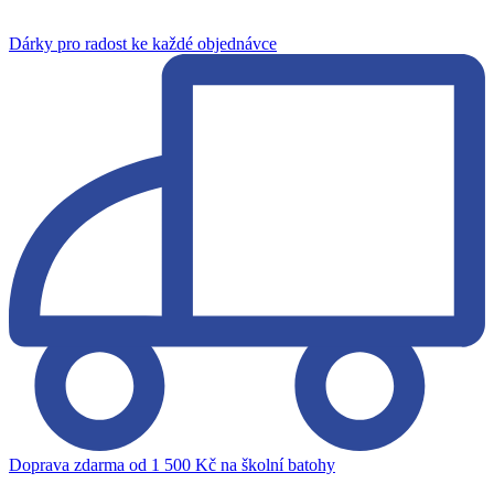
Dárky pro radost ke každé objednávce
Doprava zdarma od 1 500 Kč na školní batohy