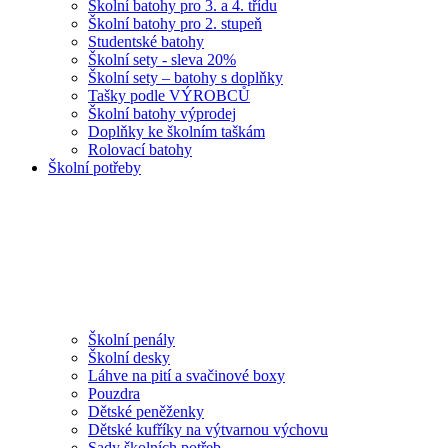
Školní batohy pro 3. a 4. třídu
Školní batohy pro 2. stupeň
Studentské batohy
Školní sety - sleva 20%
Školní sety – batohy s doplňky
Tašky podle VÝROBCŮ
Školní batohy výprodej
Doplňky ke školním taškám
Rolovací batohy
Školní potřeby
Školní penály
Školní desky
Láhve na pití a svačinové boxy
Pouzdra
Dětské peněženky
Dětské kufříky na výtvarnou výchovu
Sady školních potřeb