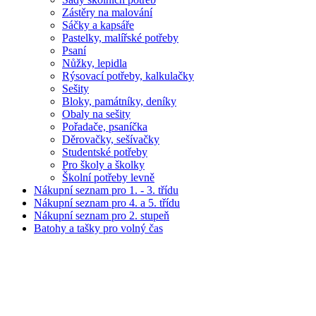
Zástěry na malování
Sáčky a kapsáře
Pastelky, malířské potřeby
Psaní
Nůžky, lepidla
Rýsovací potřeby, kalkulačky
Sešity
Bloky, památníky, deníky
Obaly na sešity
Pořadače, psaníčka
Děrovačky, sešívačky
Studentské potřeby
Pro školy a školky
Školní potřeby levně
Nákupní seznam pro 1. - 3. třídu
Nákupní seznam pro 4. a 5. třídu
Nákupní seznam pro 2. stupeň
Batohy a tašky pro volný čas