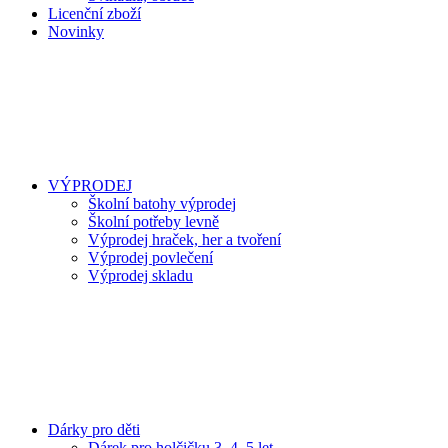
Licenční zboží
Novinky
VÝPRODEJ
Školní batohy výprodej
Školní potřeby levně
Výprodej hraček, her a tvoření
Výprodej povlečení
Výprodej skladu
Dárky pro děti
Dárek pro holčičku 3, 4, 5 let