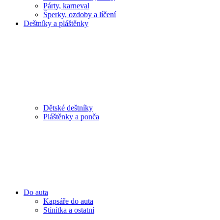
Párty, karneval
Šperky, ozdoby a líčení
Deštníky a pláštěnky
Dětské deštníky
Pláštěnky a ponča
Do auta
Kapsáře do auta
Stínítka a ostatní