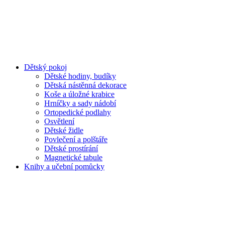
Dětský pokoj
Dětské hodiny, budíky
Dětská nástěnná dekorace
Koše a úložné krabice
Hrníčky a sady nádobí
Ortopedické podlahy
Osvětlení
Dětské židle
Povlečení a polštáře
Dětské prostírání
Magnetické tabule
Knihy a učební pomůcky