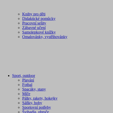
Knihy pro děti
Didaktické pomůcky
Pracovní sešity
Zábavné učení
Samolepkové knížky
Omalovánky, vystřihovánky
Sport, outdoor
Plavání
Fotbal
Spacáky, stany
Míče
Pálky, rakety, hokejky
Sáňky, boby
Sportovní potřeby
Švihadla, obruče