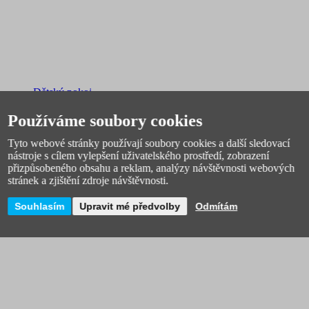
Dětský pokoj
Dětské hodiny, budíky
Dětská nástěnná dekorace
Používáme soubory cookies
Koše a úložné krabice
Hrníčky a sady nádobí
Tyto webové stránky používají soubory cookies a další sledovací
Ortopedické podlahy
nástroje s cílem vylepšení uživatelského prostředí, zobrazení
Osvětlení
přizpůsobeného obsahu a reklam, analýzy návštěvnosti webových
Dětské židle
stránek a zjištění zdroje návštěvnosti.
Povlečení a polštáře
Dětské prostírání
Souhlasím
Upravit mé předvolby
Odmítám
Magnetické tabule
Knihy a učební pomůcky