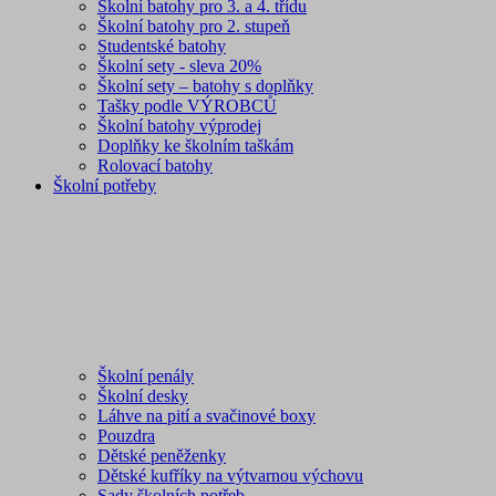
Školní batohy pro 3. a 4. třídu
Školní batohy pro 2. stupeň
Studentské batohy
Školní sety - sleva 20%
Školní sety – batohy s doplňky
Tašky podle VÝROBCŮ
Školní batohy výprodej
Doplňky ke školním taškám
Rolovací batohy
Školní potřeby
Školní penály
Školní desky
Láhve na pití a svačinové boxy
Pouzdra
Dětské peněženky
Dětské kufříky na výtvarnou výchovu
Sady školních potřeb