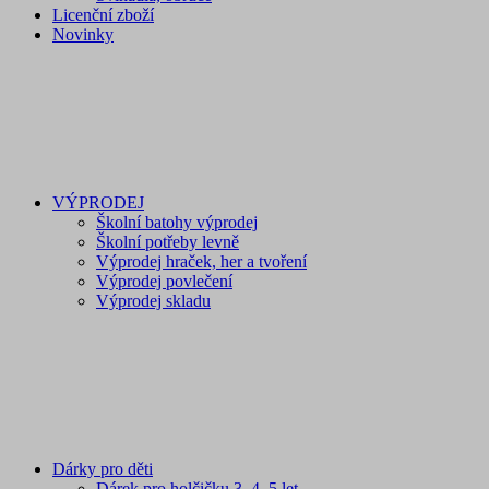
Licenční zboží
Novinky
VÝPRODEJ
Školní batohy výprodej
Školní potřeby levně
Výprodej hraček, her a tvoření
Výprodej povlečení
Výprodej skladu
Dárky pro děti
Dárek pro holčičku 3, 4, 5 let