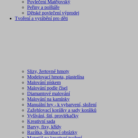
Povlečení Matějovský
Peřiny a polštáře
Dětské povlečení výprodej
Tvoření a vyrábění pro děti
Slizy, žertovné hmoty
Modelovací hmota, plastelína
Malování pískem
Malování podle čísel
Diamantové malování
Malování na kamínky
Manuální hry - k vybarvení, složení
Zažehlovací korálky a sady korálků
Vyšívání, šití, provlékačky
Kreativní sada
Barvy, fixy, křídy
Razítka, škrabací obrázky
Materiál na kreativní tvoření