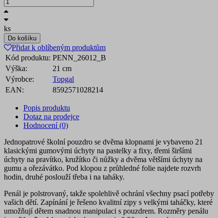
ks
Do košíku
Přidat k oblíbeným produktům
Kód produktu:
PENN_26012_B
Výška:
21 cm
Výrobce:
Topgal
EAN:
8592571028214
Popis produktu
Dotaz na prodejce
Hodnocení (0)
Jednopatrové školní pouzdro se dvěma klopnami je vybaveno 21
klasickými gumovými úchyty na pastelky a fixy, třemi širšími
úchyty na pravítko, kružítko či nůžky a dvěma většími úchyty na
gumu a ořezávátko. Pod klopou z průhledné folie najdete rozvrh
hodin, druhé poslouží třeba i na taháky.
Penál je polstrovaný, takže spolehlivě ochrání všechny psací potřeby
vašich dětí. Zapínání je řešeno kvalitní zipy s velkými taháčky, které
umožňují dětem snadnou manipulaci s pouzdrem. Rozměry penálu