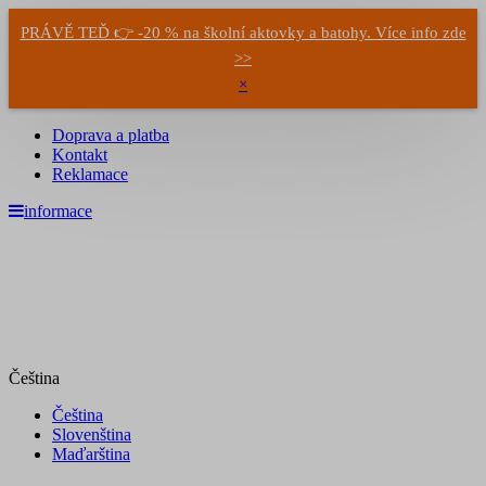
PRÁVĚ TEĎ 👉 -20 % na školní aktovky a batohy. Více info zde
>>
×
Doprava a platba
Kontakt
Reklamace
informace
Čeština
Čeština
Slovenština
Maďarština