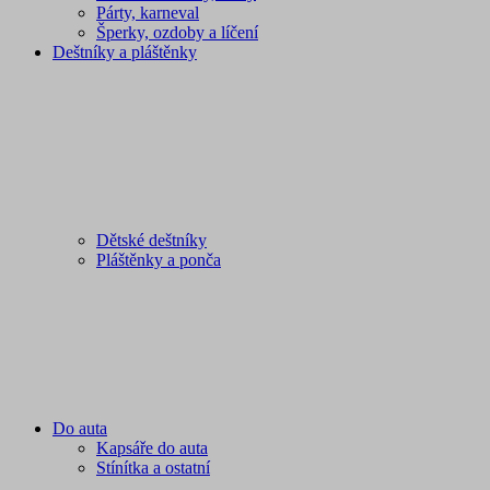
Párty, karneval
Šperky, ozdoby a líčení
Deštníky a pláštěnky
Dětské deštníky
Pláštěnky a ponča
Do auta
Kapsáře do auta
Stínítka a ostatní