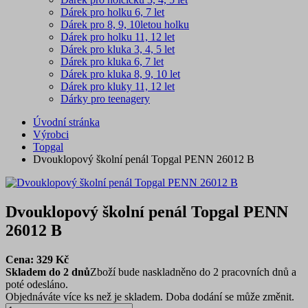
Dárek pro holku 6, 7 let
Dárek pro 8, 9, 10letou holku
Dárek pro holku 11, 12 let
Dárek pro kluka 3, 4, 5 let
Dárek pro kluka 6, 7 let
Dárek pro kluka 8, 9, 10 let
Dárek pro kluky 11, 12 let
Dárky pro teenagery
Úvodní stránka
Výrobci
Topgal
Dvouklopový školní penál Topgal PENN 26012 B
Dvouklopový školní penál Topgal PENN
26012 B
Cena:
329
Kč
Skladem do 2 dnů
Zboží bude naskladněno do 2 pracovních dnů a
poté odesláno.
Objednáváte více ks než je skladem. Doba dodání se může změnit.