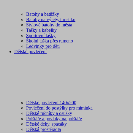
Batohy a batůžky
Batohy na výlety, turistiku
Stylové batohy do města
Tašky a kabelky
Sportovní tašky
Školní taška přes rameno
Ledvinky pro děti
Dětské povlečení
Dětské povlečení 140x200
Povlečení do postýlky pro miminka
Dětské ručníky a osušky
Polštáře a povlaky na polštáře
Dětské deky, spacáky
Dětská prostěradla