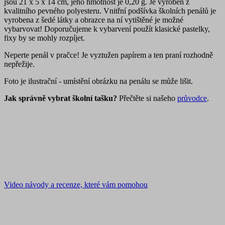
jsou 21 x 5 x 14 cm, jeho hmotnost je 0,20 g. Je vyroben z
kvalitního pevného polyesteru. Vnitřní podšívka školních penálů je
vyrobena z šedé látky a obrazce na ní vytištěné je možné
vybarvovat! Doporučujeme k vybarvení použít klasické pastelky,
fixy by se mohly rozpíjet.
Neperte penál v pračce! Je vyztužen papírem a ten praní rozhodně
nepřežije.
Foto je ilustrační - umístění obrázku na penálu se může lišit.
Jak správně vybrat školní tašku?
Přečtěte si našeho
průvodce
.
Video návody a recenze, které vám pomohou