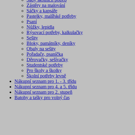
Zástěry na malování
Sáčky a kapsáře
Pastelky, malířské potřeby
Psaní
Nůžky, lepidla
Rýsovací potřeby, kalkulačky
Sešity
Bloky, památníky, deníky
Obaly na sešity
Pořadače, psaníčka
Děrovačky, sešívačky
Studentské potřeby
Pro školy a školky
Školní potřeby levně
Nákupní seznam pro 1. - 3. třídu
Nákupní seznam pro 4. a 5. třídu
Nákupní seznam pro 2. stupeň
Batohy a tašky pro volný čas