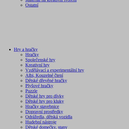
Ostatní
Hry a hračky
Hračky
Společenské hry
Kreativní hry
Vzdělávací a experimentální hry
Albi, Kouzelné čtení
Dětské dřevěné hračky
Plyšové hračky
Puzzle
Dětské hry pro dívky
Dětské hry pro kluky
Hračky stavebnice
Dopravní prostředky
Odrážedla, dětská vozidla
Hudební nástroje
Dětské domečky, stany