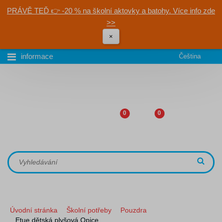
PRÁVĚ TEĎ 👉 -20 % na školní aktovky a batohy. Více info zde
>>
×
informace
Čeština
0
0
Úvodní stránka
Školní potřeby
Pouzdra
Etue dětská plyšová Opice