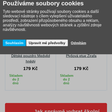
Používáme soubory cookies
Tyto webové stránky používají soubory cookies a další
sledovací nástroje s cílem vylepšení uživatelského
prostředí, zobrazení přizpůsobeného obsahu a reklam,
analýzy návštěvnosti webových stránek a zjištění zdroje
návštěvnosti.
Souhlasím
Upravit mé předvolby
Odmítám
Dětské pouzdro Medvěd
Plyšová etue Žirafa
hnědý
179 Kč
179 Kč
Skladem
Skladem
do 2
do 2
dnů
dnů
Jak správně vybrat školní