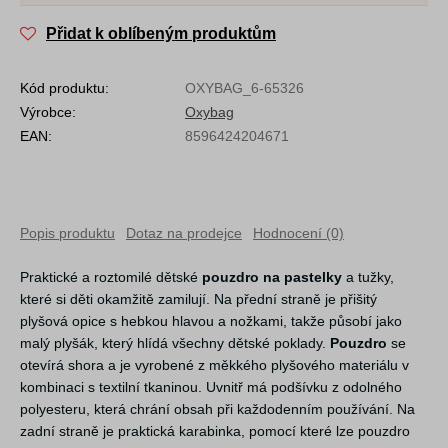
Přidat k oblíbeným produktům
Kód produktu:
OXYBAG_6-65326
Výrobce:
Oxybag
EAN:
8596424204671
Popis produktu
Dotaz na prodejce
Hodnocení (0)
Praktické a roztomilé dětské
pouzdro na pastelky
a tužky,
které si děti okamžitě zamilují. Na přední straně je přišitý
plyšová opice s hebkou hlavou a nožkami, takže působí jako
malý plyšák, který hlídá všechny dětské poklady.
Pouzdro
se
otevírá shora a je vyrobené z měkkého plyšového materiálu v
kombinaci s textilní tkaninou. Uvnitř má podšívku z odolného
polyesteru, která chrání obsah při každodenním používání. Na
zadní straně je praktická karabinka, pomocí které lze pouzdro