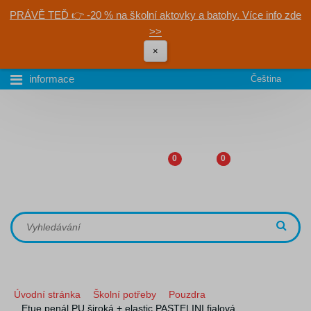
PRÁVĚ TEĎ 👉 -20 % na školní aktovky a batohy. Více info zde
>>
×
informace
Čeština
0
0
Úvodní stránka
Školní potřeby
Pouzdra
Etue penál PU široká + elastic PASTELINI fialová