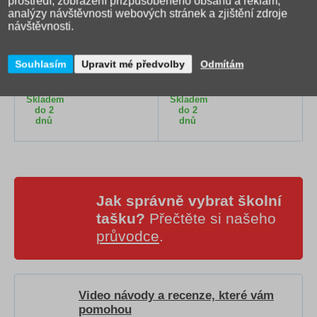
prostředí, zobrazení přizpůsobeného obsahu a reklam,
analýzy návštěvnosti webových stránek a zjištění zdroje
návštěvnosti.
Pouzdro široké + elastic
Školní pouzdro široké +
VERDE cihlová
elastic VERDE hořčice
Souhlasím
Upravit mé předvolby
Odmítám
199 Kč
199 Kč
Skladem
Skladem
do 2
do 2
dnů
dnů
Jak správně vybrat školní
tašku?
Přečtěte si našeho
průvodce
.
Video návody a recenze, které vám
pomohou