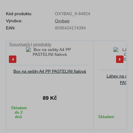
Kód produktu:
OXYBAG_9-84824
Výrobce:
Oxybag
EAN:
8596424174394
Související produkty
Box na sešity A4 PP PASTELINI fialová
Láhev na pití
PASTEL
89 Kč
2
Skladem
do 2
dnů
Skladem