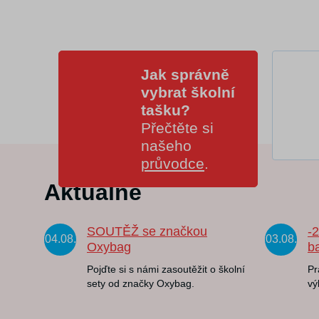
Jak správně
vybrat školní
tašku?
Přečtěte si
našeho
průvodce
.
Aktuálně
SOUTĚŽ se značkou
-
04.08.
03.08.
Oxybag
b
Pojďte si s námi zasoutěžit o školní
Pr
sety od značky Oxybag.
vý