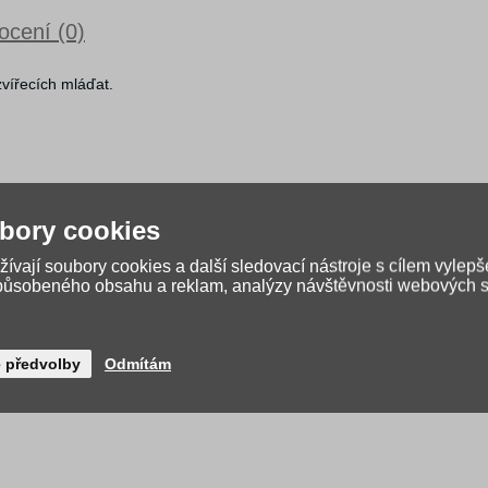
cení (0)
zvířecích mláďat.
bory cookies
ívají soubory cookies a další sledovací nástroje s cílem vylepš
způsobeného obsahu a reklam, analýzy návštěvnosti webových st
é předvolby
Odmítám