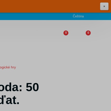
×
Čeština
0
0
logické hry
oda: 50
ďat.