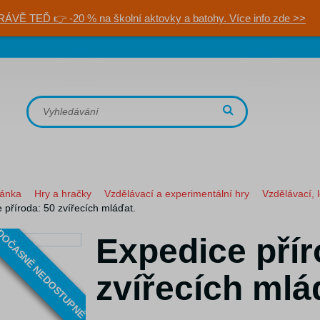
RÁVĚ TEĎ 👉 -20 % na školní aktovky a batohy. Více info zde >>
ránka
Hry a hračky
Vzdělávací a experimentální hry
Vzdělávací, 
 příroda: 50 zvířecích mláďat.
OČASNĚ NEDOSTUPNÉ
Expedice přír
zvířecích mlá