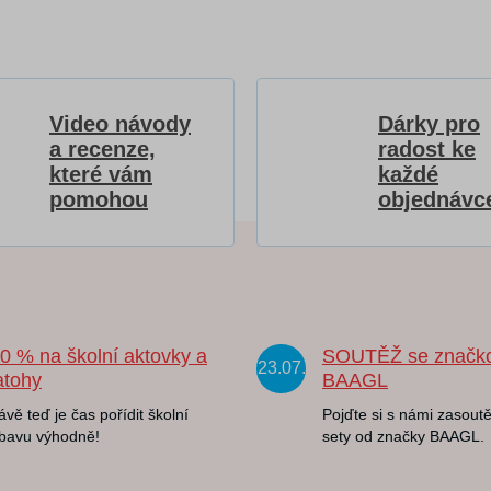
Video návody
Dárky pro
a recenze,
radost ke
které vám
každé
pomohou
objednávc
20 % na školní aktovky a
SOUTĚŽ se značk
23.07.
atohy
BAAGL
ávě teď je čas pořídit školní
Pojďte si s námi zasoutě
bavu výhodně!
sety od značky BAAGL.