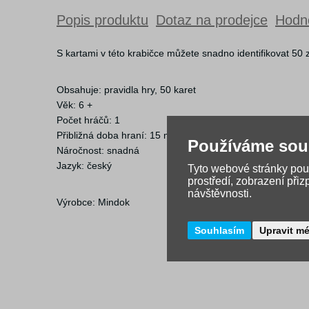
Popis produktu
Dotaz na prodejce
Hodno
S kartami v této krabičce můžete snadno identifikovat 50 
Obsahuje: pravidla hry, 50 karet
Věk: 6 +
Počet hráčů: 1
Přibližná doba hraní: 15 min
Používáme sou
Náročnost: snadná
Jazyk: český
Tyto webové stránky použ
prostředí, zobrazení při
návštěvnosti.
Výrobce: Mindok
Souhlasím
Upravit m