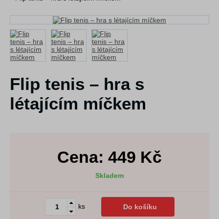
Flip tenis – hra s
létajícím míčkem
Cena:
449
Kč
Skladem
ks
Do košíku