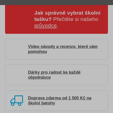
Jak správně vybrat školní
tašku?
Přečtěte si našeho
průvodce
.
Video návody a recenze, které vám
pomohou
Dárky pro radost ke každé
objednávce
Doprava zdarma od 1 500 Kč na
školní batohy