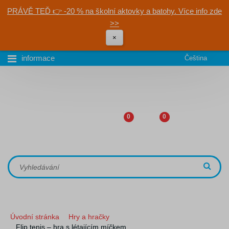
PRÁVĚ TEĎ 👉 -20 % na školní aktovky a batohy. Více info zde
>>
×
informace
Čeština
0
0
Úvodní stránka
Hry a hračky
Flip tenis – hra s létajícím míčkem