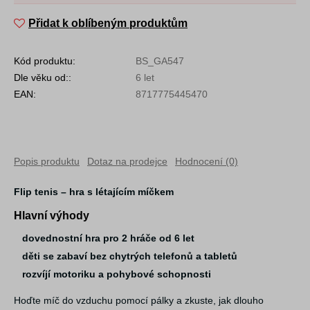
Přidat k oblíbeným produktům
Kód produktu:
BS_GA547
Dle věku od::
6 let
EAN:
8717775445470
Popis produktu
Dotaz na prodejce
Hodnocení (0)
Flip tenis – hra s létajícím míčkem
Hlavní výhody
dovednostní hra pro 2 hráče od 6 let
děti se zabaví bez chytrých telefonů a tabletů
rozvíjí motoriku a pohybové schopnosti
Hoďte míč do vzduchu pomocí pálky a zkuste, jak dlouho