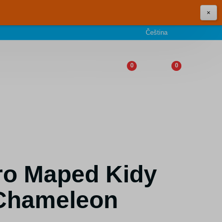
×
Čeština
0
0
ro Maped Kidy
 Chameleon