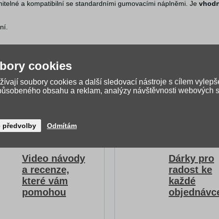
itelné a kompatibilní se standardními gumovacími náplněmi. Je
vhodn
aní.
bory cookies
ívají soubory cookies a další sledovací nástroje s cílem vylepš
způsobeného obsahu a reklam, analýzy návštěvnosti webových st
é předvolby
Odmítám
Video návody
Dárky pro
a recenze,
radost ke
které vám
každé
pomohou
objednávc