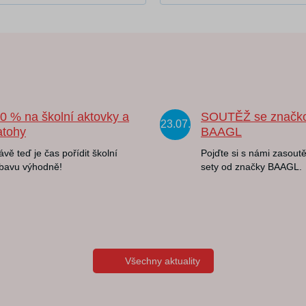
20 % na školní aktovky a
SOUTĚŽ se značk
23.07.
atohy
BAAGL
ávě teď je čas pořídit školní
Pojďte si s námi zasoutě
bavu výhodně!
sety od značky BAAGL.
Všechny aktuality