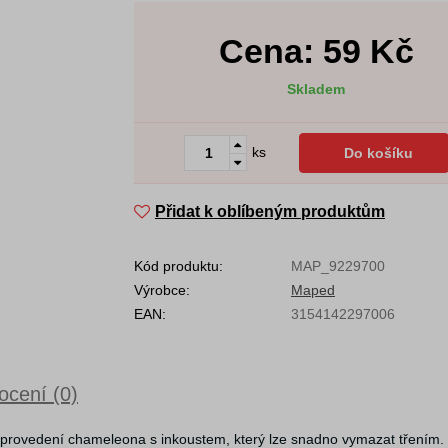
Cena:
59
Kč
Skladem
ks
Do košíku
Přidat k oblíbeným produktům
Kód produktu:
MAP_9229700
Výrobce:
Maped
EAN:
3154142297006
cení (0)
rovedení chameleona s inkoustem, který lze snadno vymazat třením.