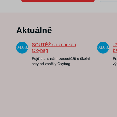
Aktuálně
SOUTĚŽ se značkou
-
04.08.
03.08.
Oxybag
b
Pojďte si s námi zasoutěžit o školní
Pr
sety od značky Oxybag.
vý