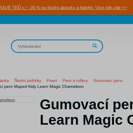
RÁVĚ TEĎ 👉 -20 % na školní aktovky a batohy. Více info zde >>
ránka
Školní potřeby
Psaní
Pero a rollery
Gumovací pera
í pero Maped Kidy Learn Magic Chameleon
Gumovací pe
Learn Magic