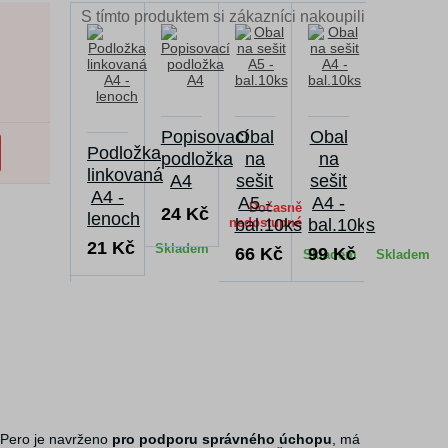
S tímto produktem si zákazníci nakoupili
Popisovací
Obal
Obal
Podložka
podložka
na
na
linkovaná
A4
sešit
sešit
A4 -
A5 -
A4 -
Dočasně
24 Kč
lenoch
nedostupné
bal.10ks
bal.10ks
21 Kč
Skladem
66 Kč
99 Kč
Skladem
Skladem
 Pero je navrženo
pro podporu správného úchopu
, má