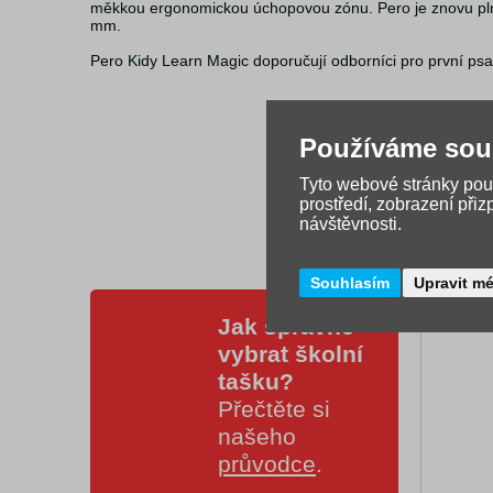
měkkou ergonomickou úchopovou zónu. Pero je znovu pln
mm.
Pero Kidy Learn Magic doporučují odborníci pro první ps
Používáme sou
Tyto webové stránky použ
prostředí, zobrazení při
návštěvnosti.
Souhlasím
Upravit m
Jak správně
vybrat školní
tašku?
Přečtěte si
našeho
průvodce
.