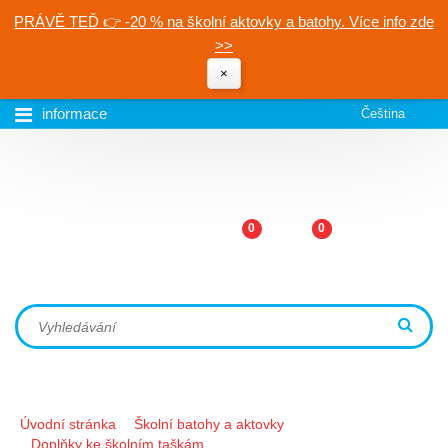
PRÁVĚ TEĎ 👉 -20 % na školní aktovky a batohy. Více info zde
>>
×
informace
Čeština
0
0
Úvodní stránka
Školní batohy a aktovky
Doplňky ke školním taškám