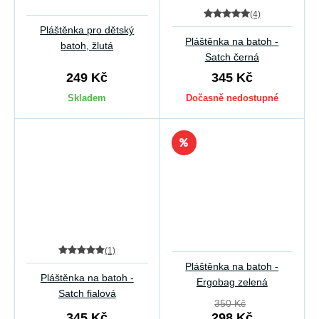
(4)
Pláštěnka pro dětský
Pláštěnka na batoh -
batoh, žlutá
Satch černá
249 Kč
345 Kč
Skladem
Dočasně nedostupné
(1)
Pláštěnka na batoh -
Pláštěnka na batoh -
Ergobag zelená
Satch fialová
350 Kč
345 Kč
298 Kč