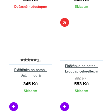
Dočasně nedostupné
Skladem
(1)
Pláštěnka na batoh -
Pláštěnka na batoh -
Ergobag celoreflexní
Satch modrá
650 Kč
345 Kč
553 Kč
Skladem
Skladem