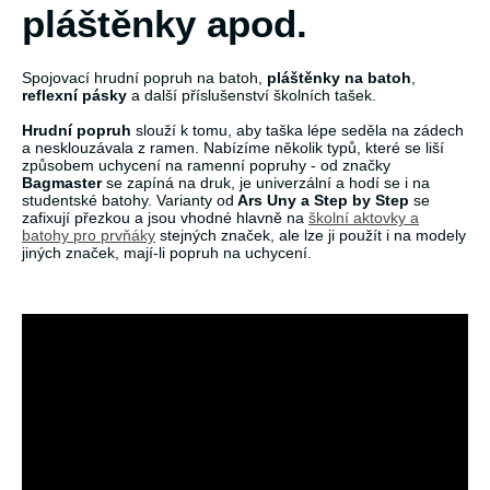
pláštěnky apod.
Spojovací hrudní popruh na batoh,
pláštěnky na batoh
,
reflexní pásky
a další příslušenství školních tašek.
Hrudní popruh
slouží k tomu, aby taška lépe seděla na zádech
a nesklouzávala z ramen. Nabízíme několik typů, které se liší
způsobem uchycení na ramenní popruhy - od značky
Bagmaster
se zapíná na druk, je univerzální a hodí se i na
studentské batohy. Varianty od
Ars Uny a Step by Step
se
zafixují přezkou a jsou vhodné hlavně na
školní aktovky a
batohy pro prvňáky
stejných značek, ale lze ji použít i na modely
jiných značek, mají-li popruh na uchycení.