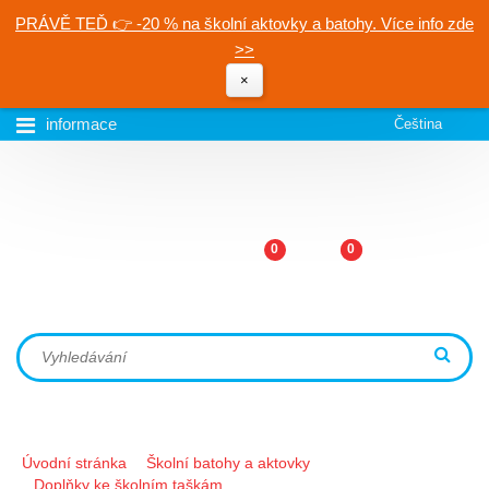
PRÁVĚ TEĎ 👉 -20 % na školní aktovky a batohy. Více info zde
>>
×
informace
Čeština
0
0
Úvodní stránka
Školní batohy a aktovky
Doplňky ke školním taškám