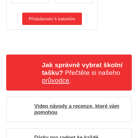
Příslušenství k batohům
Jak správně vybrat školní
tašku?
Přečtěte si našeho
průvodce
.
Video návody a recenze, které vám
pomohou
Dárky pro radost ke každé