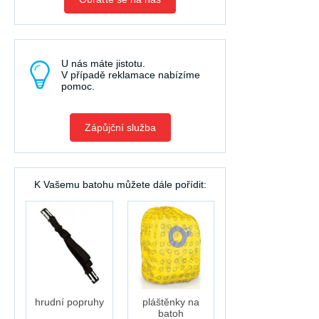
U nás máte jistotu.
V případě reklamace nabízíme
pomoc.
Zápůjční služba
K Vašemu batohu můžete dále pořídit:
hrudní popruhy
pláštěnky na
batoh