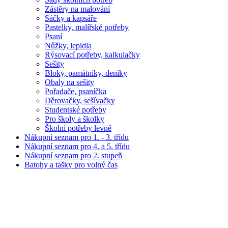
Zástěry na malování
Sáčky a kapsáře
Pastelky, malířské potřeby
Psaní
Nůžky, lepidla
Rýsovací potřeby, kalkulačky
Sešity
Bloky, památníky, deníky
Obaly na sešity
Pořadače, psaníčka
Děrovačky, sešívačky
Studentské potřeby
Pro školy a školky
Školní potřeby levně
Nákupní seznam pro 1. - 3. třídu
Nákupní seznam pro 4. a 5. třídu
Nákupní seznam pro 2. stupeň
Batohy a tašky pro volný čas