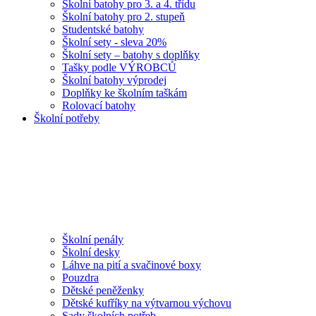
Školní batohy pro 3. a 4. třídu
Školní batohy pro 2. stupeň
Studentské batohy
Školní sety - sleva 20%
Školní sety – batohy s doplňky
Tašky podle VÝROBCŮ
Školní batohy výprodej
Doplňky ke školním taškám
Rolovací batohy
Školní potřeby
Školní penály
Školní desky
Láhve na pití a svačinové boxy
Pouzdra
Dětské peněženky
Dětské kufříky na výtvarnou výchovu
Sady školních potřeb