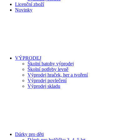
Licenční zboží
Novinky
VÝPRODEJ
Školní batohy výprodej
Školní potřeby levně
Výprodej hraček, her a tvoření
Výprodej povlečení
Výprodej skladu
Dárky pro děti
Dárek pro holčičku 3, 4, 5 let