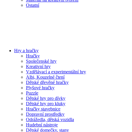
Ostatní
Hry a hračky
Hračky
Společenské hry
Kreativní hry
Vzdělávací a experimentální hry
Albi, Kouzelné čtení
Dětské dřevěné hračky
Plyšové hračky
Puzzle
Dětské hry pro dívky
Dětské hry pro kluky
Hračky stavebnice
Dopravní prostředky
Odrážedla, dětská vozidla
Hudební nástroje
Dětské domečky, stany