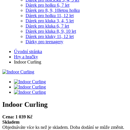
Dárek pro holku 6, 7 let
Dárek pro 8, 9, 10letou holku
Dárek pro holku 11, 12 let
Dárek pro kluka 3, 4, 5 let
Dárek pro kluka 6, 7 let
Dárek pro kluka 8, 9, 10 let
Dárek pro kluky 11, 12 let
Dárky pro teenagery
Úvodní stránka
Hry a hračky
Indoor Curling
Indoor Curling
Cena:
1 039
Kč
Skladem
Objednáváte více ks než je skladem. Doba dodání se může změnit.