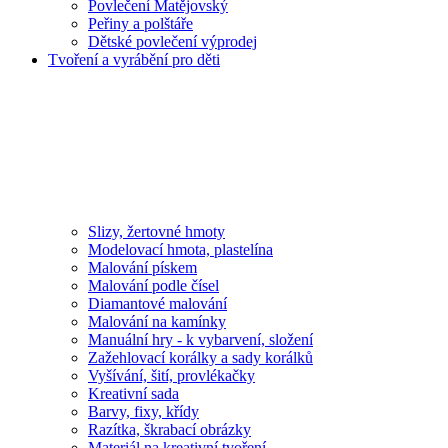
Povlečení Matějovský
Peřiny a polštáře
Dětské povlečení výprodej
Tvoření a vyrábění pro děti
Slizy, žertovné hmoty
Modelovací hmota, plastelína
Malování pískem
Malování podle čísel
Diamantové malování
Malování na kamínky
Manuální hry - k vybarvení, složení
Zažehlovací korálky a sady korálků
Vyšívání, šití, provlékačky
Kreativní sada
Barvy, fixy, křídy
Razítka, škrabací obrázky
Materiál na kreativní tvoření