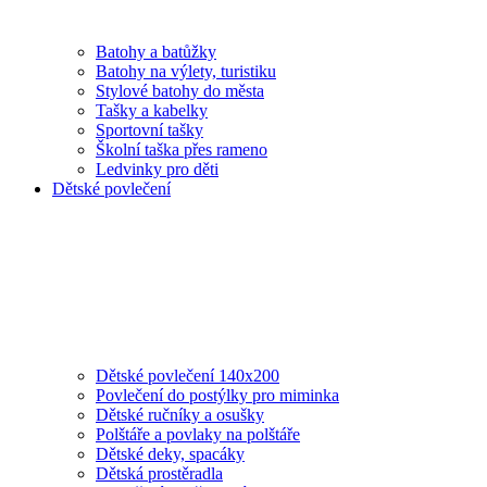
Batohy a batůžky
Batohy na výlety, turistiku
Stylové batohy do města
Tašky a kabelky
Sportovní tašky
Školní taška přes rameno
Ledvinky pro děti
Dětské povlečení
Dětské povlečení 140x200
Povlečení do postýlky pro miminka
Dětské ručníky a osušky
Polštáře a povlaky na polštáře
Dětské deky, spacáky
Dětská prostěradla