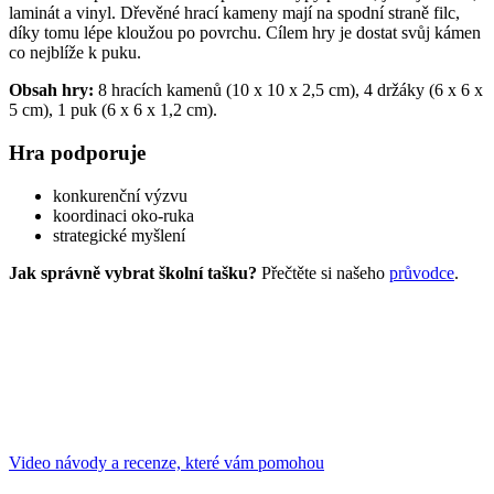
laminát a vinyl. Dřevěné hrací kameny mají na spodní straně filc,
díky tomu lépe kloužou po povrchu. Cílem hry je dostat svůj kámen
co nejblíže k puku.
Obsah hry:
8 hracích kamenů (10 x 10 x 2,5 cm), 4 držáky (6 x 6 x
5 cm), 1 puk (6 x 6 x 1,2 cm).
Hra podporuje
konkurenční výzvu
koordinaci oko-ruka
strategické myšlení
Jak správně vybrat školní tašku?
Přečtěte si našeho
průvodce
.
Video návody a recenze, které vám pomohou