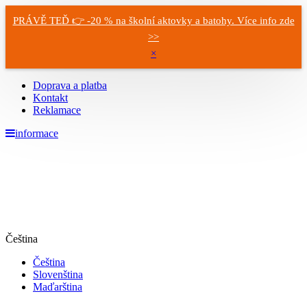
PRÁVĚ TEĎ 👉 -20 % na školní aktovky a batohy. Více info zde
>>
×
Doprava a platba
Kontakt
Reklamace
informace
Čeština
Čeština
Slovenština
Maďarština