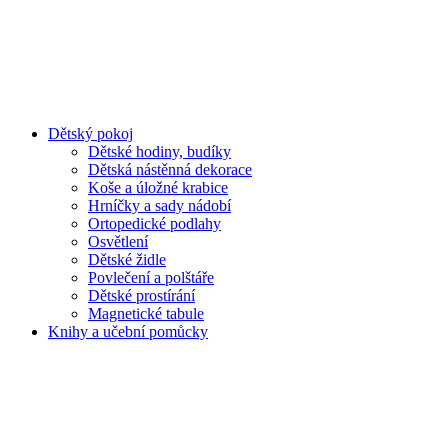
Dětský pokoj
Dětské hodiny, budíky
Dětská nástěnná dekorace
Koše a úložné krabice
Hrníčky a sady nádobí
Ortopedické podlahy
Osvětlení
Dětské židle
Povlečení a polštáře
Dětské prostírání
Magnetické tabule
Knihy a učební pomůcky