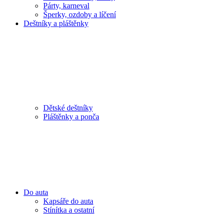
Párty, karneval
Šperky, ozdoby a líčení
Deštníky a pláštěnky
Dětské deštníky
Pláštěnky a ponča
Do auta
Kapsáře do auta
Stínítka a ostatní