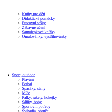
Knihy pro děti
Didaktické pomůcky
Pracovní sešity
Zábavné učení
Samolepkové knížky
Omalovánky, vystřihovánky
Sport, outdoor
Plavání
Fotbal
Spacáky, stany
Míče
Pálky, rakety, hokejky
Sáňky, boby
Sportovní potřeby
Švihadla, obruče