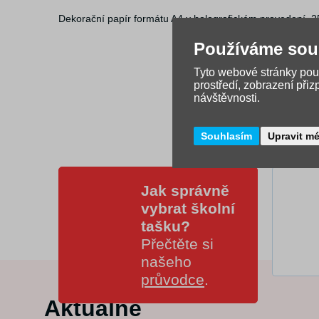
Dekorační papír formátu A4 v holografickém provedení, 
Používáme sou
Tyto webové stránky použ
prostředí, zobrazení při
návštěvnosti.
Souhlasím
Upravit m
Jak správně
vybrat školní
tašku?
Přečtěte si
našeho
průvodce
.
Aktuálně