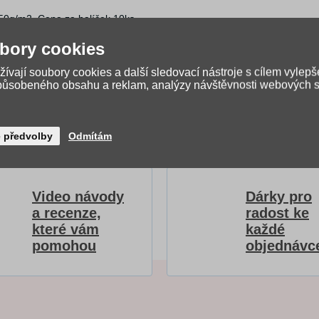
250g/m2. Cena za balíček 10ks.
bory cookies
ívají soubory cookies a další sledovací nástroje s cílem vylepš
způsobeného obsahu a reklam, analýzy návštěvnosti webových st
é předvolby
Odmítám
Video návody
Dárky pro
a recenze,
radost ke
které vám
každé
pomohou
objednávc