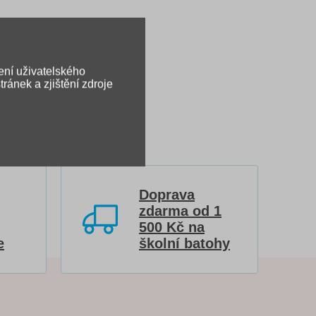
ení uživatelského
ránek a zjištění zdroje
Doprava
zdarma od 1
500 Kč na
e
školní batohy