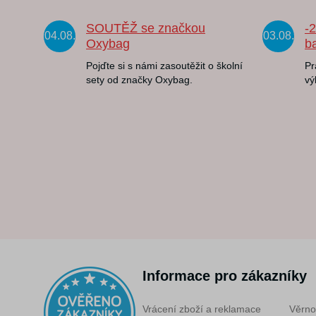
SOUTĚŽ se značkou
-
04.08.
03.08.
Oxybag
b
Pojďte si s námi zasoutěžit o školní
Pr
sety od značky Oxybag.
vý
Informace pro zákazníky
Vrácení zboží a reklamace
Věrno