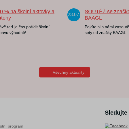
20 % na školní aktovky a
SOUTĚŽ se značk
23.07.
atohy
BAAGL
ávě teď je čas pořídit školní
Pojďte si s námi zasoutě
bavu výhodně!
sety od značky BAAGL.
Všechny aktuality
Sledujte
stní program