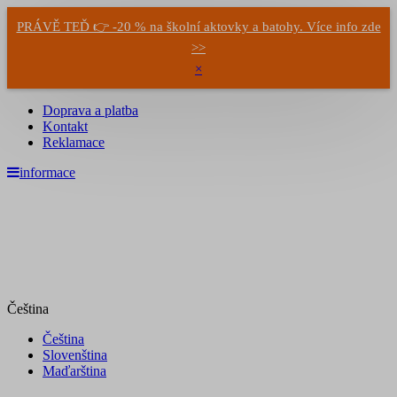
PRÁVĚ TEĎ 👉 -20 % na školní aktovky a batohy. Více info zde
>>
×
Doprava a platba
Kontakt
Reklamace
informace
Čeština
Čeština
Slovenština
Maďarština