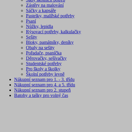
Zástěry na malování
Sáčky a kapsáře
Pastelky, malířské potřeby
Psaní
Nůžky, lepidla
Rýsovací potřeby, kalkulačky
Sešity
Bloky, památníky, deníky
Obaly na sešity
Pořadače, psaníčka
Děrovačky, sešívačky
Studentské potřeby
Pro školy a školky
Školní potřeby levně
Nákupní seznam pro 1. - 3. třídu
Nákupní seznam pro 4. a 5. třídu
Nákupní seznam pro 2. stupeň
Batohy a tašky pro volný čas