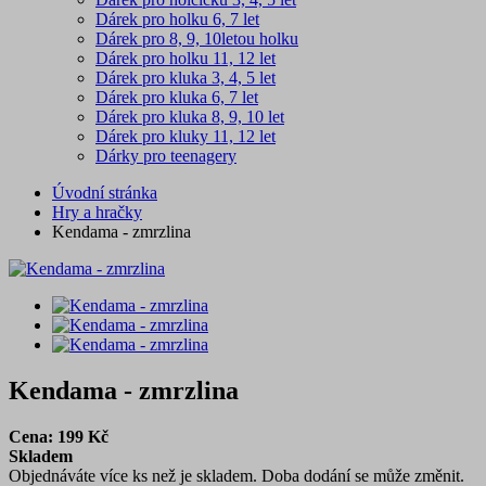
Dárek pro holku 6, 7 let
Dárek pro 8, 9, 10letou holku
Dárek pro holku 11, 12 let
Dárek pro kluka 3, 4, 5 let
Dárek pro kluka 6, 7 let
Dárek pro kluka 8, 9, 10 let
Dárek pro kluky 11, 12 let
Dárky pro teenagery
Úvodní stránka
Hry a hračky
Kendama - zmrzlina
Kendama - zmrzlina
Cena:
199
Kč
Skladem
Objednáváte více ks než je skladem. Doba dodání se může změnit.