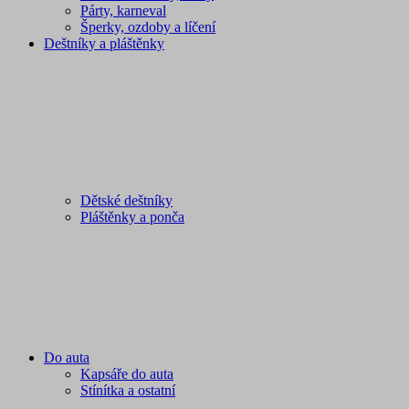
Párty, karneval
Šperky, ozdoby a líčení
Deštníky a pláštěnky
Dětské deštníky
Pláštěnky a ponča
Do auta
Kapsáře do auta
Stínítka a ostatní