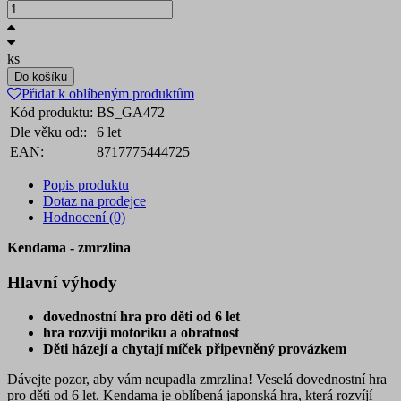
ks
Do košíku
Přidat k oblíbeným produktům
Kód produktu:
BS_GA472
Dle věku od::
6 let
EAN:
8717775444725
Popis produktu
Dotaz na prodejce
Hodnocení (0)
Kendama - zmrzlina
Hlavní výhody
dovednostní hra pro děti od 6 let
hra rozvíjí motoriku a obratnost
Děti házejí a chytají míček připevněný provázkem
Dávejte pozor, aby vám neupadla zmrzlina! Veselá dovednostní hra
pro děti od 6 let. Kendama je oblíbená japonská hra, která rozvíjí