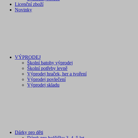
Licenční zboží
Novinky
VÝPRODEJ
Školní batohy výprodej
Školní potřeby levně
Výprodej hraček, her a tvoření
Výprodej povlečení
Výprodej skladu
Dárky pro děti
Dárek pro holčičku 3, 4, 5 let