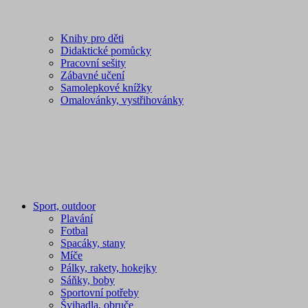
Knihy pro děti
Didaktické pomůcky
Pracovní sešity
Zábavné učení
Samolepkové knížky
Omalovánky, vystřihovánky
Sport, outdoor
Plavání
Fotbal
Spacáky, stany
Míče
Pálky, rakety, hokejky
Sáňky, boby
Sportovní potřeby
Švihadla, obruče