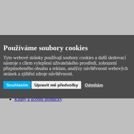
Dětský pokoj
Dětské hodiny, budíky
Používáme soubory cookies
Dětská nástěnná dekorace
Koše a úložné krabice
Tyto webové stránky používají soubory cookies a další sledovací
Hrníčky a sady nádobí
nástroje s cílem vylepšení uživatelského prostředí, zobrazení
Ortopedické podlahy
přizpůsobeného obsahu a reklam, analýzy návštěvnosti webových
Osvětlení
stránek a zjištění zdroje návštěvnosti.
Dětské židle
Povlečení a polštáře
Souhlasím
Upravit mé předvolby
Odmítám
Dětské prostírání
Magnetické tabule
Knihy a učební pomůcky