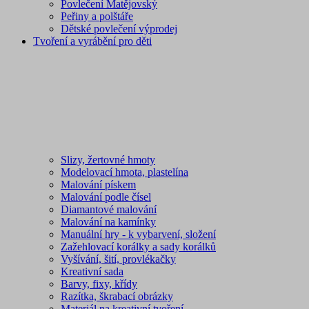
Povlečení Matějovský
Peřiny a polštáře
Dětské povlečení výprodej
Tvoření a vyrábění pro děti
Slizy, žertovné hmoty
Modelovací hmota, plastelína
Malování pískem
Malování podle čísel
Diamantové malování
Malování na kamínky
Manuální hry - k vybarvení, složení
Zažehlovací korálky a sady korálků
Vyšívání, šití, provlékačky
Kreativní sada
Barvy, fixy, křídy
Razítka, škrabací obrázky
Materiál na kreativní tvoření