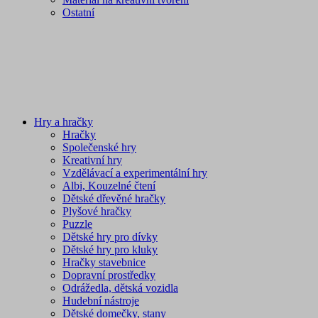
Ostatní
Hry a hračky
Hračky
Společenské hry
Kreativní hry
Vzdělávací a experimentální hry
Albi, Kouzelné čtení
Dětské dřevěné hračky
Plyšové hračky
Puzzle
Dětské hry pro dívky
Dětské hry pro kluky
Hračky stavebnice
Dopravní prostředky
Odrážedla, dětská vozidla
Hudební nástroje
Dětské domečky, stany