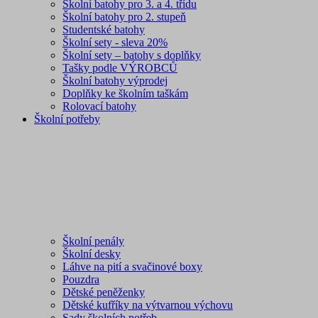
Školní batohy pro 3. a 4. třídu
Školní batohy pro 2. stupeň
Studentské batohy
Školní sety - sleva 20%
Školní sety – batohy s doplňky
Tašky podle VÝROBCŮ
Školní batohy výprodej
Doplňky ke školním taškám
Rolovací batohy
Školní potřeby
Školní penály
Školní desky
Láhve na pití a svačinové boxy
Pouzdra
Dětské peněženky
Dětské kufříky na výtvarnou výchovu
Sady školních potřeb