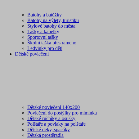
Batohy a batůžky
Batohy na výlety, turistiku
Stylové batohy do města
Tašky a kabelky
Sportovní tašky
Školní taška přes rameno
Ledvinky pro děti
Dětské povlečení
Dětské povlečení 140x200
Povlečení do postýlky pro miminka
Dětské ručníky a osušky
Polštáře a povlaky na polštáře
Dětské deky, spacáky
Dětská prostěradla