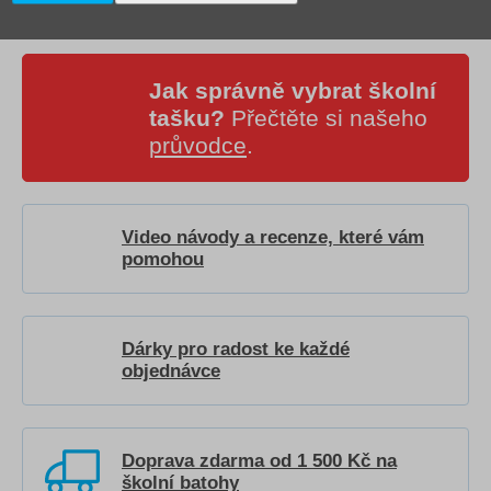
Jak správně vybrat školní
tašku?
Přečtěte si našeho
průvodce
.
Video návody a recenze, které vám
pomohou
Dárky pro radost ke každé
objednávce
Doprava zdarma od 1 500 Kč na
školní batohy