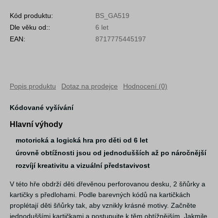
Kód produktu:
BS_GA519
Dle věku od::
6 let
EAN:
8717775445197
Popis produktu
Dotaz na prodejce
Hodnocení (0)
Kódované vyšívání
Hlavní výhody
motorická a logická hra pro děti od 6 let
úrovně obtížnosti jsou od jednodušších až po náročnější
rozvíjí kreativitu a vizuální představivost
V této hře obdrží děti dřevěnou perforovanou desku, 2 šňůrky a
kartičky s předlohami. Podle barevných kódů na kartičkách
proplétají děti šňůrky tak, aby vznikly krásné motivy. Začněte
jednoduššími kartičkami a postupujte k těm obtížnějším. Jakmile