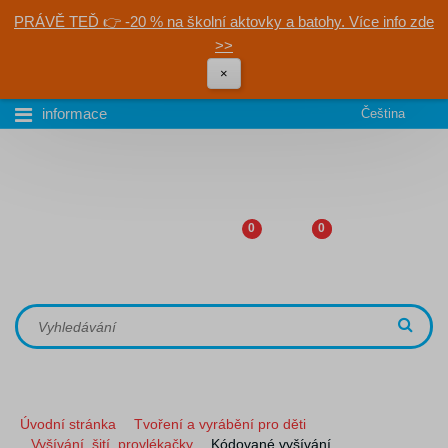
PRÁVĚ TEĎ 👉 -20 % na školní aktovky a batohy. Více info zde
>>
×
informace
Čeština
0
0
Úvodní stránka
Tvoření a vyrábění pro děti
Vyšívání, šití, provlékačky
Kódované vyšívání