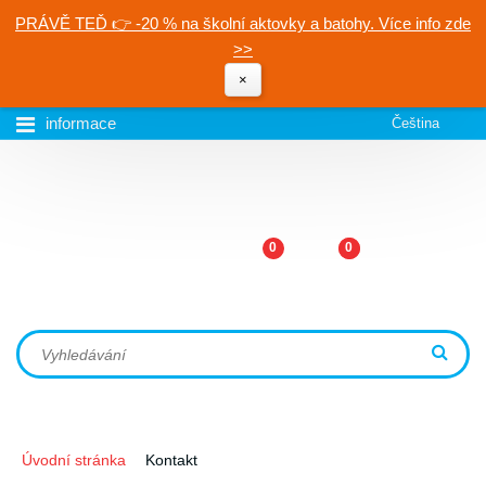
PRÁVĚ TEĎ 👉 -20 % na školní aktovky a batohy. Více info zde
>>
×
informace
Čeština
0
0
Úvodní stránka
Kontakt