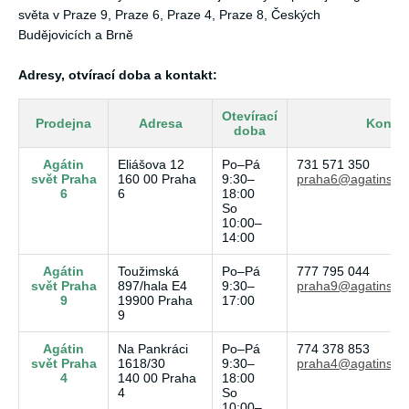
světa v Praze 9, Praze 6, Praze 4, Praze 8, Českých
Budějovicích a Brně
Adresy, otvírací doba a kontakt:
Otevírací
Prodejna
Adresa
Kontak
doba
Agátin
Eliášova 12
Po–Pá
731 571 350
svět Praha
160 00 Praha
9:30–
praha6@agatinsvet
6
6
18:00
So
10:00–
14:00
Agátin
Toužimská
Po–Pá
777 795 044
svět Praha
897/hala E4
9:30–
praha9@agatinsvet
9
19900 Praha
17:00
9
Agátin
Na Pankráci
Po–Pá
774 378 853
svět Praha
1618/30
9:30–
praha4@agatinsvet
4
140 00 Praha
18:00
4
So
10:00–