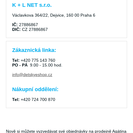
K + L NET s.r.o.
Václavkova 364/22, Dejvice, 160 00 Praha 6
IČ:
27886867
DIČ:
CZ 27886867
Zákaznická linka:
Tel:
+420 775 143 760
PO - PÁ
9.00 - 15.00 hod.
info@detskyeshop.cz
Nákupní oddělení:
Tel:
+420 724 700 870
Nově si můžete vyzvedávat své objednávky na prodejně Agátina