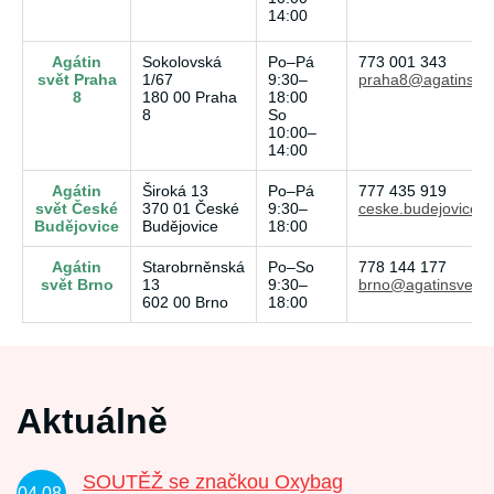
14:00
Agátin
Sokolovská
Po–Pá
773 001 343
svět Praha
1/67
9:30–
praha8@agatinsvet
8
180 00 Praha
18:00
8
So
10:00–
14:00
Agátin
Široká 13
Po–Pá
777 435 919
svět České
370 01 České
9:30–
ceske.budejovice@
Budějovice
Budějovice
18:00
Agátin
Starobrněnská
Po–So
778 144 177
svět Brno
13
9:30–
brno@agatinsvet.c
602 00 Brno
18:00
Aktuálně
SOUTĚŽ se značkou Oxybag
04.08.