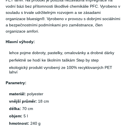
PET lahví. Na produkt je použitá nezávadná impregnace na
vodní bázi bez přítomnosti škodlivé chemikálie PFC. Vyrobeno v
souladu s trvale udržitelným rozvojem a se zásadami
organizace bluesign®. Vyrobeno v provozu s dobrými sociálními
a bezpečnostními podmínkami pro zaměstnance, člen
organizace amfori.
Hlavní výhody:
lehce pojme dobroty, pastelky, omalovánky a drobné dárky
perfektně se hodí ke školním taškám Step by step
ekologický produkt vyrobený ze 100% recyklovaných PET
lahví
Parametry:
materiál:
polyester
vnější průměr:
18 cm
délka:
70 cm
objem:
5 l
hmotnost:
240 g