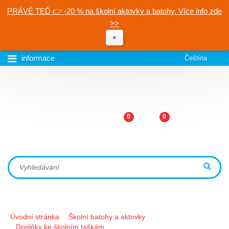
PRÁVĚ TEĎ 👉 -20 % na školní aktovky a batohy. Více info zde
>>
×
informace
Čeština
0
0
Úvodní stránka
Školní batohy a aktovky
Doplňky ke školním taškám