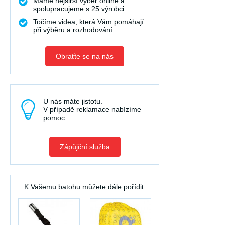
Máme nejširší výběr online a
spolupracujeme s 25 výrobci.
Točíme videa, která Vám pomáhají
při výběru a rozhodování.
Obraťte se na nás
U nás máte jistotu.
V případě reklamace nabízíme
pomoc.
Zápůjční služba
K Vašemu batohu můžete dále pořídit: