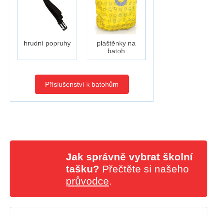
hrudní popruhy
pláštěnky na
batoh
Příslušenství k batohům
Jak správně vybrat školní
tašku?
Přečtěte si našeho
průvodce
.