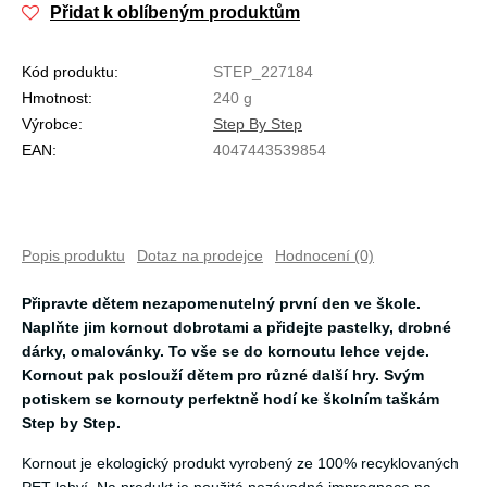
Přidat k oblíbeným produktům
Kód produktu:
STEP_227184
Hmotnost:
240 g
Výrobce:
Step By Step
EAN:
4047443539854
Popis produktu
Dotaz na prodejce
Hodnocení (0)
Připravte dětem nezapomenutelný první den ve škole.
Naplňte jim kornout dobrotami a přidejte pastelky, drobné
dárky, omalovánky. To vše se do kornoutu lehce vejde.
Kornout pak poslouží dětem pro různé další hry. Svým
potiskem se kornouty perfektně hodí ke školním taškám
Step by Step.
Kornout je ekologický produkt vyrobený ze 100% recyklovaných