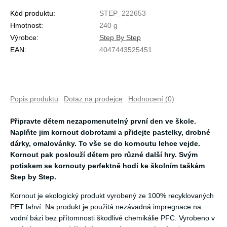
Kód produktu:
STEP_222653
Hmotnost:
240 g
Výrobce:
Step By Step
EAN:
4047443525451
Popis produktu
Dotaz na prodejce
Hodnocení (0)
Připravte dětem nezapomenutelný první den ve škole.
Naplňte jim kornout dobrotami a přidejte pastelky, drobné
dárky, omalovánky. To vše se do kornoutu lehce vejde.
Kornout pak poslouží dětem pro různé další hry. Svým
potiskem se kornouty perfektně hodí ke školním taškám
Step by Step.
Kornout je ekologický produkt vyrobený ze 100% recyklovaných
PET lahví. Na produkt je použitá nezávadná impregnace na
vodní bázi bez přítomnosti škodlivé chemikálie PFC. Vyrobeno v