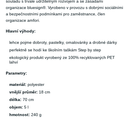
souladu s trvale udržitelným rozvojem a se zásadami
organizace bluesign®. Vyrobeno v provozu s dobrými sociálními
a bezpečnostními podmínkami pro zaměstnance, člen
organizace amfori.
Hlavní výhody:
lehce pojme dobroty, pastelky, omalovánky a drobné dárky
perfektně se hodí ke školním taškám Step by step
ekologický produkt vyrobený ze 100% recyklovaných PET
lahví
Parametry:
materiál:
polyester
vnější průměr:
18 cm
délka:
70 cm
objem:
5 l
hmotnost:
240 g