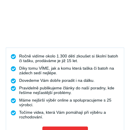
Ročně vidíme okolo 1.300 dětí zkoušet si školní batoh
či tašku, prodáváme je již 15 let.
Díky tomu VÍME, jak a komu která taška či batoh na
zádech sedí nejlépe.
Dovedeme Vám dobře poradit i na dálku.
Pravidelně publikujeme články do naší poradny, kde
řešíme nejčastější problémy.
Máme nejširší výběr online a spolupracujeme s 25
výrobci.
Točíme videa, která Vám pomáhají při výběru a
rozhodování.