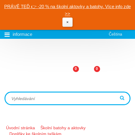
PRÁVĚ TEĎ 👉 -20 % na školní aktovky a batohy. Více info zde
>>
×
informace
Čeština
0
0
Úvodní stránka
Školní batohy a aktovky
Doplňky ke školním taškám