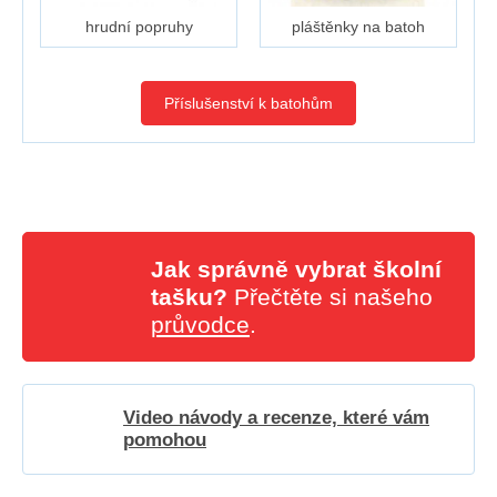
hrudní popruhy
pláštěnky na batoh
Příslušenství k batohům
Jak správně vybrat školní
tašku?
Přečtěte si našeho
průvodce
.
Video návody a recenze, které vám
pomohou