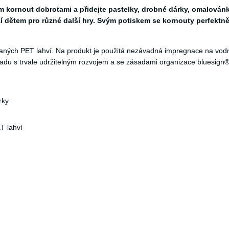
m kornout dobrotami a přidejte pastelky, drobné dárky, omalovánk
í dětem pro různé další hry. Svým potiskem se kornouty perfektn
vaných PET lahví. Na produkt je použitá nezávadná impregnace na vodn
ladu s trvale udržitelným rozvojem a se zásadami organizace bluesign®
rky
T lahví