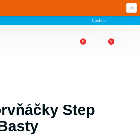
×
Čeština
0
0
prvňáčky Step
 Basty