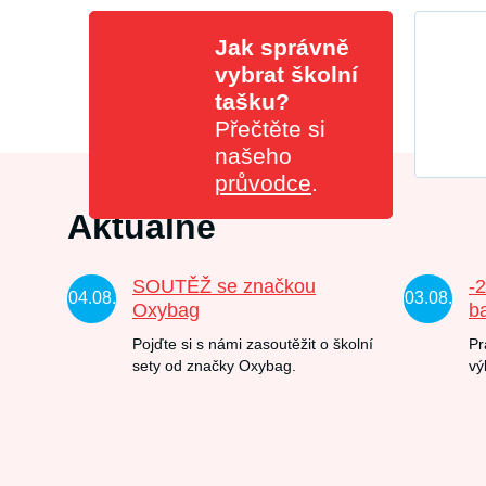
Jak správně
vybrat školní
tašku?
Přečtěte si
našeho
průvodce
.
Aktuálně
SOUTĚŽ se značkou
-
04.08.
03.08.
Oxybag
b
Pojďte si s námi zasoutěžit o školní
Pr
sety od značky Oxybag.
vý