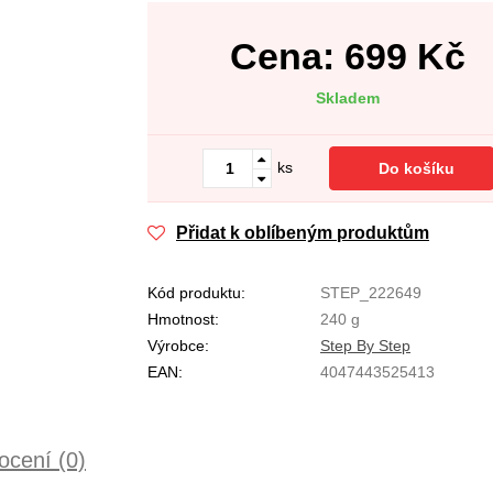
Cena:
699
Kč
Skladem
ks
Do košíku
Přidat k oblíbeným produktům
Kód produktu:
STEP_222649
Hmotnost:
240 g
Výrobce:
Step By Step
EAN:
4047443525413
cení (0)