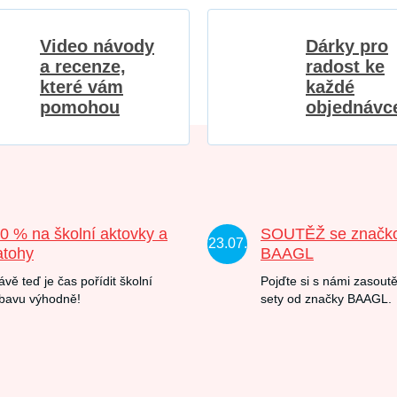
Video návody
Dárky pro
a recenze,
radost ke
které vám
každé
pomohou
objednávc
20 % na školní aktovky a
SOUTĚŽ se značk
23.07.
atohy
BAAGL
ávě teď je čas pořídit školní
Pojďte si s námi zasoutě
bavu výhodně!
sety od značky BAAGL.