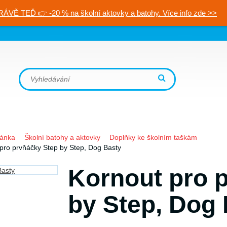
RÁVĚ TEĎ 👉 -20 % na školní aktovky a batohy. Více info zde >>
ránka
Školní batohy a aktovky
Doplňky ke školním taškám
pro prvňáčky Step by Step, Dog Basty
Kornout pro 
by Step, Dog