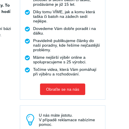
prodáváme je již 15 let.
y. To
ě hodí
Díky tomu VÍME, jak a komu která
taška či batoh na zádech sedí
nejlépe.
í bázi
Dovedeme Vám dobře poradit i na
dálku.
.
Pravidelně publikujeme články do
naší poradny, kde řešíme nejčastější
problémy.
Máme nejširší výběr online a
spolupracujeme s 25 výrobci.
Točíme videa, která Vám pomáhají
při výběru a rozhodování.
Obraťte se na nás
U nás máte jistotu.
V případě reklamace nabízíme
pomoc.