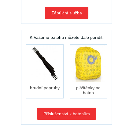
Zápůjční služba
K Vašemu batohu můžete dále pořídit:
hrudní popruhy
pláštěnky na
batoh
Příslušenství k batohům