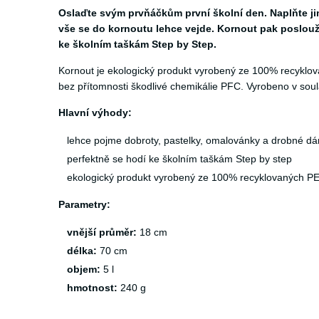
Oslaďte svým prvňáčkům první školní den. Naplňte ji
vše se do kornoutu lehce vejde. Kornout pak poslouž
ke školním taškám Step by Step.
Kornout je ekologický produkt vyrobený ze 100% recyklo
bez přítomnosti škodlivé chemikálie PFC. Vyrobeno v sou
Hlavní výhody:
lehce pojme dobroty, pastelky, omalovánky a drobné dá
perfektně se hodí ke školním taškám Step by step
ekologický produkt vyrobený ze 100% recyklovaných PE
Parametry:
vnější průměr:
18 cm
délka:
70 cm
objem:
5 l
hmotnost:
240 g