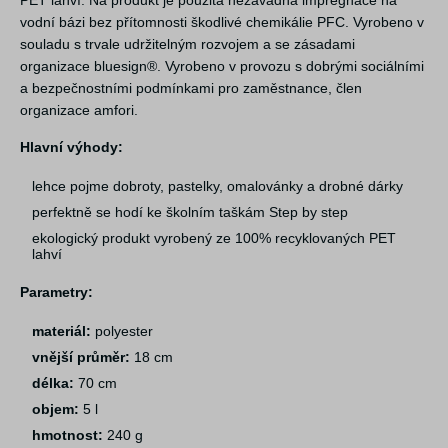
PET lahví. Na produkt je použitá nezávadná impregnace na
vodní bázi bez přítomnosti škodlivé chemikálie PFC. Vyrobeno v
souladu s trvale udržitelným rozvojem a se zásadami
organizace bluesign®. Vyrobeno v provozu s dobrými sociálními
a bezpečnostními podmínkami pro zaměstnance, člen
organizace amfori.
Hlavní výhody:
lehce pojme dobroty, pastelky, omalovánky a drobné dárky
perfektně se hodí ke školním taškám Step by step
ekologický produkt vyrobený ze 100% recyklovaných PET
lahví
Parametry:
materiál:
polyester
vnější průměr:
18 cm
délka:
70 cm
objem:
5 l
hmotnost:
240 g