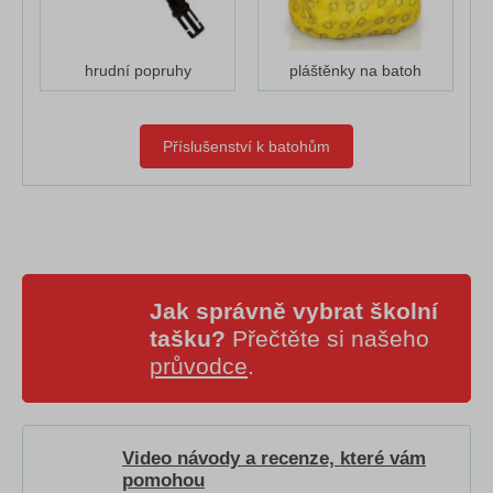
hrudní popruhy
pláštěnky na batoh
Příslušenství k batohům
Jak správně vybrat školní
tašku?
Přečtěte si našeho
průvodce
.
Video návody a recenze, které vám
pomohou