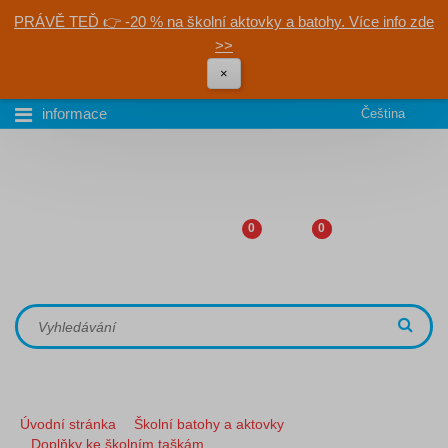
PRÁVĚ TEĎ 👉 -20 % na školní aktovky a batohy. Více info zde
>>
×
informace
Čeština
0
0
Úvodní stránka
Školní batohy a aktovky
Doplňky ke školním taškám