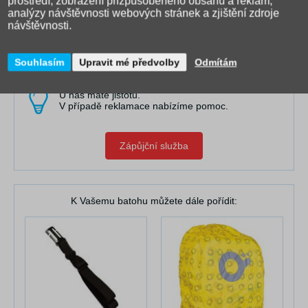
prostředí, zobrazení přizpůsobeného obsahu a reklam,
analýzy návštěvnosti webových stránek a zjištění zdroje
návštěvnosti.
Obraťte se na nás
Souhlasím
Upravit mé předvolby
Odmítám
U nás máte jistotu.
V případě reklamace nabízíme pomoc.
Zápůjční služba
K Vašemu batohu můžete dále pořídit: