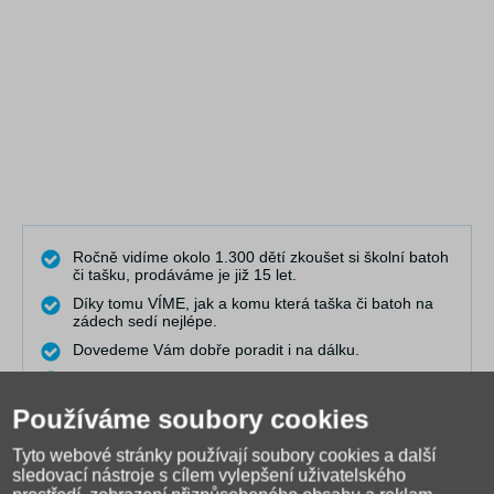
Ročně vidíme okolo 1.300 dětí zkoušet si školní batoh
či tašku, prodáváme je již 15 let.
Díky tomu VÍME, jak a komu která taška či batoh na
zádech sedí nejlépe.
Dovedeme Vám dobře poradit i na dálku.
Pravidelně publikujeme články do naší poradny, kde
řešíme nejčastější problémy.
Používáme soubory cookies
Máme nejširší výběr online a spolupracujeme s 25
výrobci.
Tyto webové stránky používají soubory cookies a další
Točíme videa, která Vám pomáhají při výběru a
sledovací nástroje s cílem vylepšení uživatelského
rozhodování.