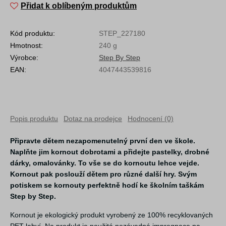
Přidat k oblíbeným produktům
Kód produktu:
STEP_227180
Hmotnost:
240 g
Výrobce:
Step By Step
EAN:
4047443539816
Popis produktu
Dotaz na prodejce
Hodnocení (0)
Připravte dětem nezapomenutelný první den ve škole.
Naplňte jim kornout dobrotami a přidejte pastelky, drobné
dárky, omalovánky. To vše se do kornoutu lehce vejde.
Kornout pak poslouží dětem pro různé další hry. Svým
potiskem se kornouty perfektně hodí ke školním taškám
Step by Step.
Kornout je ekologický produkt vyrobený ze 100% recyklovaných