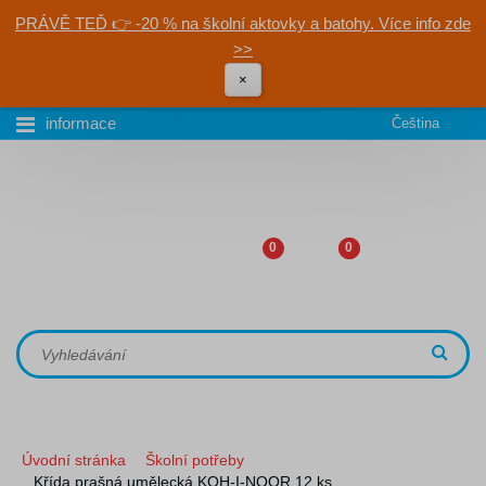
PRÁVĚ TEĎ 👉 -20 % na školní aktovky a batohy. Více info zde
>>
×
informace
Čeština
0
0
Úvodní stránka
Školní potřeby
Křída prašná umělecká KOH-I-NOOR 12 ks