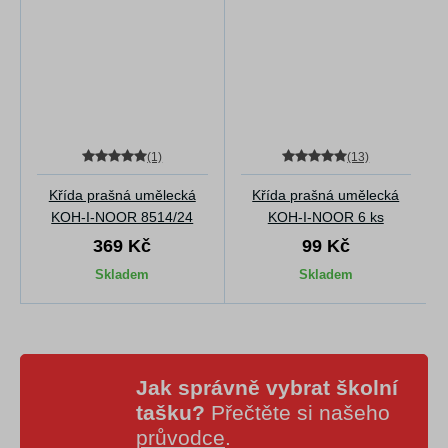
(1)
(13)
Křída prašná umělecká
Křída prašná umělecká
KOH-I-NOOR 8514/24
KOH-I-NOOR 6 ks
369 Kč
99 Kč
Skladem
Skladem
Jak správně vybrat školní
tašku?
Přečtěte si našeho
průvodce
.