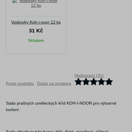
Voskovky Koh-i-noor 12 ks
31 Kč
Skladem
Hodnocení (31)
Popis produktu
Dotaz na prodejce
Sada prašných uměleckých kříd KOH-I-NOOR pro výtvarné
tvoření.
Sada obsahuje tyto barvy: bílá, žlutá, oranžová, růžová,