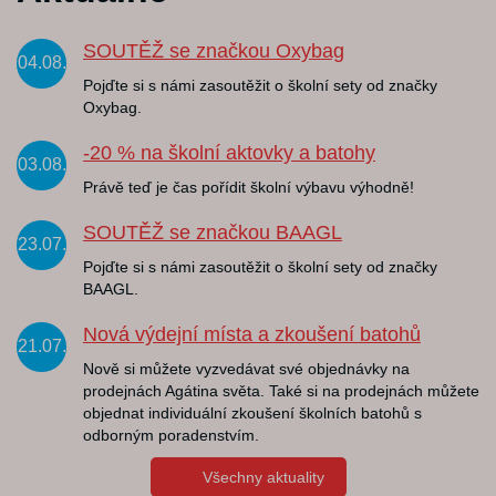
SOUTĚŽ se značkou Oxybag
04.08.
Pojďte si s námi zasoutěžit o školní sety od značky
Oxybag.
-20 % na školní aktovky a batohy
03.08.
Právě teď je čas pořídit školní výbavu výhodně!
SOUTĚŽ se značkou BAAGL
23.07.
Pojďte si s námi zasoutěžit o školní sety od značky
BAAGL.
Nová výdejní místa a zkoušení batohů
21.07.
Nově si můžete vyzvedávat své objednávky na
prodejnách Agátina světa. Také si na prodejnách můžete
objednat individuální zkoušení školních batohů s
odborným poradenstvím.
Všechny aktuality