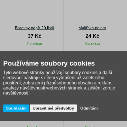
Barevný papír 20 listů
Malířská paleta
37 Kč
24 Kč
Skladem
Skladem
Používáme soubory cookies
Tyto webové stránky používají soubory cookies a další
sledovací nástroje s cílem vylepšení uživatelského
prostředí, zobrazení přizpůsobeného obsahu a reklam,
analýzy návštěvnosti webových stránek a zjištění zdroje
návštěvnosti.
Souhlasím
Upravit mé předvolby
Odmítám
Tempery MFP 12ml 12 ks
Lepidlo Herkules 130g
95 Kč
86 Kč