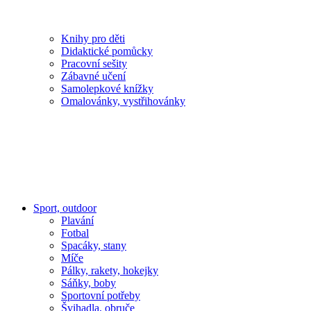
Knihy pro děti
Didaktické pomůcky
Pracovní sešity
Zábavné učení
Samolepkové knížky
Omalovánky, vystřihovánky
Sport, outdoor
Plavání
Fotbal
Spacáky, stany
Míče
Pálky, rakety, hokejky
Sáňky, boby
Sportovní potřeby
Švihadla, obruče