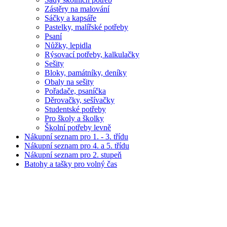
Zástěry na malování
Sáčky a kapsáře
Pastelky, malířské potřeby
Psaní
Nůžky, lepidla
Rýsovací potřeby, kalkulačky
Sešity
Bloky, památníky, deníky
Obaly na sešity
Pořadače, psaníčka
Děrovačky, sešívačky
Studentské potřeby
Pro školy a školky
Školní potřeby levně
Nákupní seznam pro 1. - 3. třídu
Nákupní seznam pro 4. a 5. třídu
Nákupní seznam pro 2. stupeň
Batohy a tašky pro volný čas