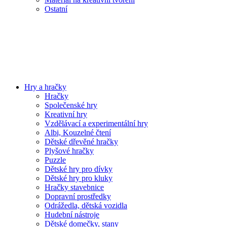
Ostatní
Hry a hračky
Hračky
Společenské hry
Kreativní hry
Vzdělávací a experimentální hry
Albi, Kouzelné čtení
Dětské dřevěné hračky
Plyšové hračky
Puzzle
Dětské hry pro dívky
Dětské hry pro kluky
Hračky stavebnice
Dopravní prostředky
Odrážedla, dětská vozidla
Hudební nástroje
Dětské domečky, stany