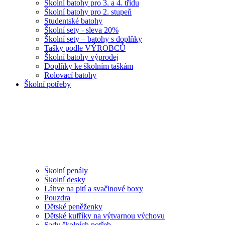
Školní batohy pro 3. a 4. třídu
Školní batohy pro 2. stupeň
Studentské batohy
Školní sety - sleva 20%
Školní sety – batohy s doplňky
Tašky podle VÝROBCŮ
Školní batohy výprodej
Doplňky ke školním taškám
Rolovací batohy
Školní potřeby
Školní penály
Školní desky
Láhve na pití a svačinové boxy
Pouzdra
Dětské peněženky
Dětské kufříky na výtvarnou výchovu
Sady školních potřeb