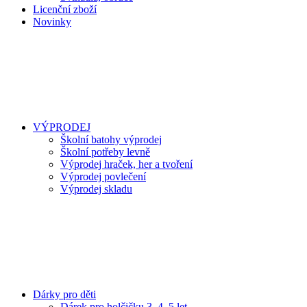
Licenční zboží
Novinky
VÝPRODEJ
Školní batohy výprodej
Školní potřeby levně
Výprodej hraček, her a tvoření
Výprodej povlečení
Výprodej skladu
Dárky pro děti
Dárek pro holčičku 3, 4, 5 let