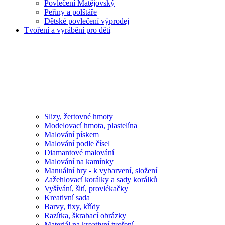
Povlečení Matějovský
Peřiny a polštáře
Dětské povlečení výprodej
Tvoření a vyrábění pro děti
Slizy, žertovné hmoty
Modelovací hmota, plastelína
Malování pískem
Malování podle čísel
Diamantové malování
Malování na kamínky
Manuální hry - k vybarvení, složení
Zažehlovací korálky a sady korálků
Vyšívání, šití, provlékačky
Kreativní sada
Barvy, fixy, křídy
Razítka, škrabací obrázky
Materiál na kreativní tvoření