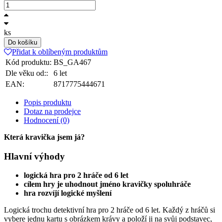
ks
Do košíku
Přidat k oblíbeným produktům
Kód produktu:
BS_GA467
Dle věku od::
6 let
EAN:
8717775444671
Popis produktu
Dotaz na prodejce
Hodnocení (0)
Která kravička jsem já?
Hlavní výhody
logická hra pro 2 hráče od 6 let
cílem hry je uhodnout jméno kravičky spoluhráče
hra rozvíjí logické myšlení
Logická trochu detektivní hra pro 2 hráče od 6 let. Každý z hráčů si
vybere jednu kartu s obrázkem krávy a položí ji na svůj podstavec,