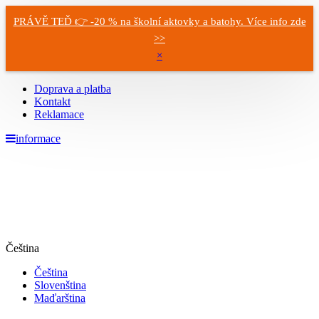
PRÁVĚ TEĎ 👉 -20 % na školní aktovky a batohy. Více info zde
>>
×
Doprava a platba
Kontakt
Reklamace
informace
Čeština
Čeština
Slovenština
Maďarština