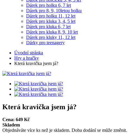
Dárek pro holku 6, 7 let
Dárek pro 8, 9, 10letou holku
Dárek pro holku 11, 12 let
Dárek pro kluka 3, 4, 5 let
Dárek pro kluka 6, 7 let
Dárek pro kluka 8, 9, 10 let
Dárek pro kluky 11, 12 let
Dárky pro teenagery
Úvodní stránka
Hry a hračky
Která kravička jsem já?
Která kravička jsem já?
Cena:
649
Kč
Skladem
Objednáváte více ks než je skladem. Doba dodání se může změnit.