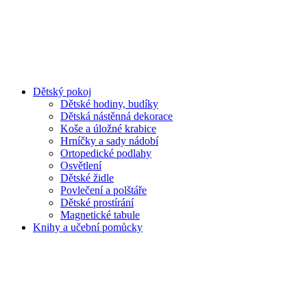
Dětský pokoj
Dětské hodiny, budíky
Dětská nástěnná dekorace
Koše a úložné krabice
Hrníčky a sady nádobí
Ortopedické podlahy
Osvětlení
Dětské židle
Povlečení a polštáře
Dětské prostírání
Magnetické tabule
Knihy a učební pomůcky