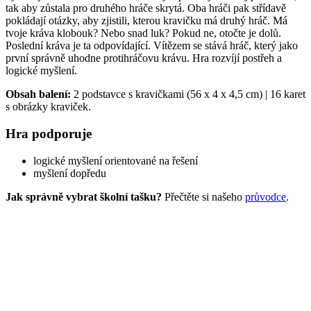
tak aby zůstala pro druhého hráče skrytá. Oba hráči pak střídavě
pokládají otázky, aby zjistili, kterou kravičku má druhý hráč. Má
tvoje kráva klobouk? Nebo snad luk? Pokud ne, otočte je dolů.
Poslední kráva je ta odpovídající. Vítězem se stává hráč, který jako
první správně uhodne protihráčovu krávu. Hra rozvíjí postřeh a
logické myšlení.
Obsah balení:
2 podstavce s kravičkami (56 x 4 x 4,5 cm) | 16 karet
s obrázky kraviček.
Hra podporuje
logické myšlení orientované na řešení
myšlení dopředu
Jak správně vybrat školní tašku?
Přečtěte si našeho
průvodce
.