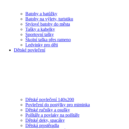
Batohy a batůžky
Batohy na výlety, turistiku
Stylové batohy do města
Tašky a kabelky
Sportovní tašky
Školní taška přes rameno
Ledvinky pro děti
Dětské povlečení
Dětské povlečení 140x200
Povlečení do postýlky pro miminka
Dětské ručníky a osušky
Polštáře a povlaky na polštáře
Dětské deky, spacáky
Dětská prostěradla