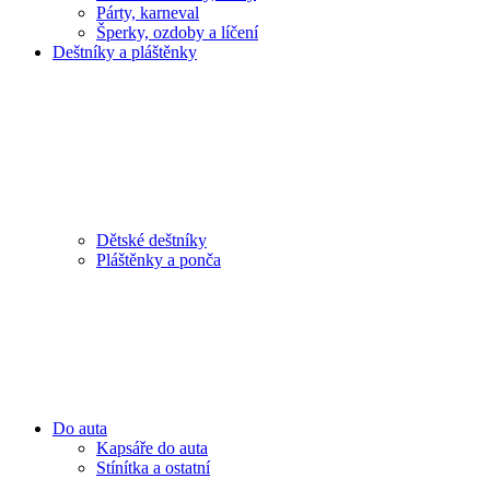
Párty, karneval
Šperky, ozdoby a líčení
Deštníky a pláštěnky
Dětské deštníky
Pláštěnky a ponča
Do auta
Kapsáře do auta
Stínítka a ostatní