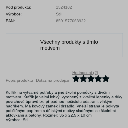
Kód produktu:
1524182
Výrobce:
Stil
EAN:
8591577063922
Všechny produkty s tímto
motivem
Hodnocení (2)
Popis produktu
Dotaz na prodejce
Kufřík na výtvarné potřeby a jiné školní pomůcky s dívčím
motivem. Kufřík je velmi lehký, vyrobený z kvalitní lepenky a díky
povrchové úpravě lze případnou nečistotu odstranit vlhkým
hadříkem. Má kovový zámek i držadlo. Vnější strana je pokryta
potištěným papírem s dětskými motivy sladěnými se školními
aktovkami a batohy. Rozměr: 35 x 22,5 x 10 cm
Výrobce: Stil