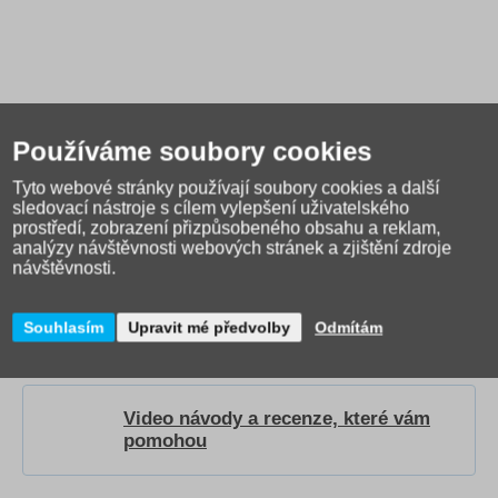
Používáme soubory cookies
Tyto webové stránky používají soubory cookies a další
sledovací nástroje s cílem vylepšení uživatelského
prostředí, zobrazení přizpůsobeného obsahu a reklam,
analýzy návštěvnosti webových stránek a zjištění zdroje
Jak správně vybrat školní
návštěvnosti.
tašku?
Přečtěte si našeho
průvodce
.
Souhlasím
Upravit mé předvolby
Odmítám
Video návody a recenze, které vám
pomohou