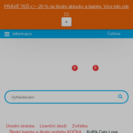
PRÁVĚ TEĎ 👉 -20 % na školní aktovky a batohy. Více info zde
>>
×
informace
Čeština
0
0
Úvodní stránka
Licenční zboží
Zvířátka
Školní batohy a školní potřeby KOČKA
Kufřík Cats Love