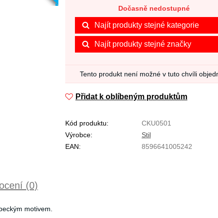
Dočasně nedostupné
Najít produkty stejné kategorie
Najít produkty stejné značky
Tento produkt není možné v tuto chvíli objed
Přidat k oblíbeným produktům
Kód produktu:
CKU0501
Výrobce:
Stil
EAN:
8596641005242
cení (0)
apeckým motivem.