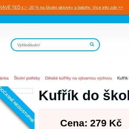
RÁVĚ TEĎ 👉 -20 % na školní aktovky a batohy. Více info zde >>
ránka
Školní potřeby
Dětské kufříky na výtvarnou výchovu
Kufřík
OČASNĚ NEDOSTUPNÉ
Kufřík do ško
Cena:
279
Kč