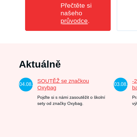
Přečtěte si
našeho
průvodce
.
Aktuálně
SOUTĚŽ se značkou
-
04.08.
03.08.
Oxybag
b
Pojďte si s námi zasoutěžit o školní
Pr
sety od značky Oxybag.
vý