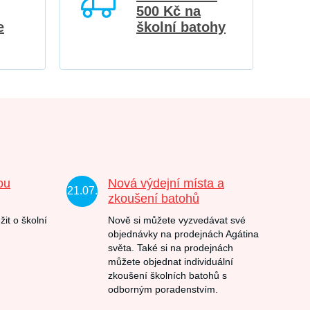
500 Kč na
e
školní batohy
ou
Nová výdejní místa a
21.07.
zkoušení batohů
žit o školní
Nově si můžete vyzvedávat své
objednávky na prodejnách Agátina
světa. Také si na prodejnách
můžete objednat individuální
zkoušení školních batohů s
odborným poradenstvím.