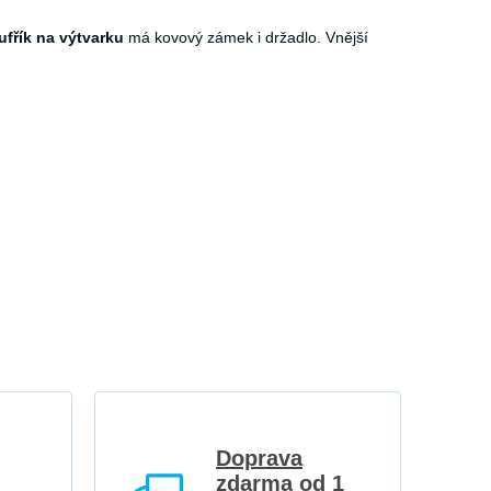
ufřík na výtvarku
má kovový zámek i držadlo. Vnější
Doprava
zdarma od 1