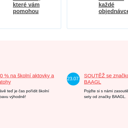
které vám
každé
pomohou
objednávc
20 % na školní aktovky a
SOUTĚŽ se značk
23.07.
atohy
BAAGL
ávě teď je čas pořídit školní
Pojďte si s námi zasoutě
bavu výhodně!
sety od značky BAAGL.