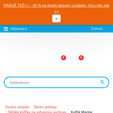
PRÁVĚ TEĎ 👉 -20 % na školní aktovky a batohy. Více info zde
>>
×
informace
Čeština
0
0
Úvodní stránka
Školní potřeby
Dětské kufříky na výtvarnou výchovu
Kufřík Marine