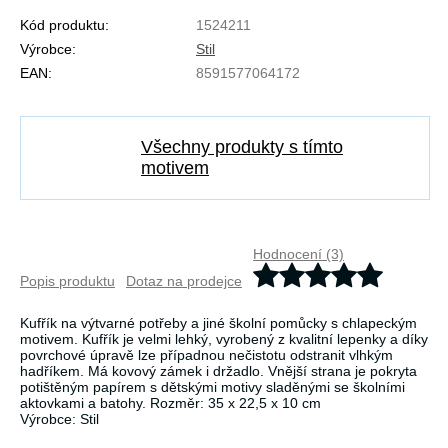
Kód produktu:
1524211
Výrobce:
Stil
EAN:
8591577064172
Všechny produkty s tímto
motivem
Hodnocení (3)
Popis produktu
Dotaz na prodejce
Kufřík na výtvarné potřeby a jiné školní pomůcky s chlapeckým
motivem. Kufřík je velmi lehký, vyrobený z kvalitní lepenky a díky
povrchové úpravě lze případnou nečistotu odstranit vlhkým
hadříkem. Má kovový zámek i držadlo. Vnější strana je pokryta
potištěným papírem s dětskými motivy sladěnými se školními
aktovkami a batohy. Rozměr: 35 x 22,5 x 10 cm
Výrobce: Stil