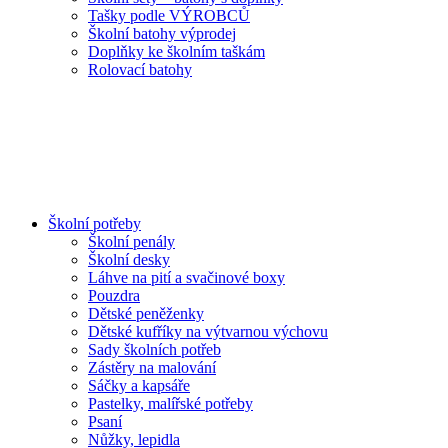
Tašky podle VÝROBCŮ
Školní batohy výprodej
Doplňky ke školním taškám
Rolovací batohy
Školní potřeby
Školní penály
Školní desky
Láhve na pití a svačinové boxy
Pouzdra
Dětské peněženky
Dětské kufříky na výtvarnou výchovu
Sady školních potřeb
Zástěry na malování
Sáčky a kapsáře
Pastelky, malířské potřeby
Psaní
Nůžky, lepidla