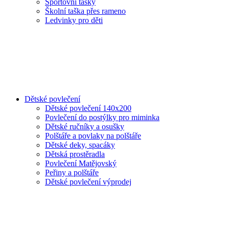
Sportovní tašky
Školní taška přes rameno
Ledvinky pro děti
Dětské povlečení
Dětské povlečení 140x200
Povlečení do postýlky pro miminka
Dětské ručníky a osušky
Polštáře a povlaky na polštáře
Dětské deky, spacáky
Dětská prostěradla
Povlečení Matějovský
Peřiny a polštáře
Dětské povlečení výprodej