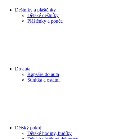
Deštníky a pláštěnky
Dětské deštníky
Pláštěnky a ponča
Do auta
Kapsáře do auta
Stínítka a ostatní
Dětský pokoj
Dětské hodiny, budíky
Dětská nástěnná dekorace