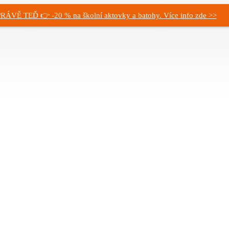
RÁVĚ TEĎ 👉 -20 % na školní aktovky a batohy. Více info zde >>