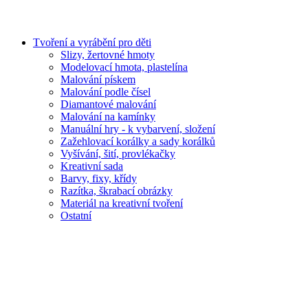
Tvoření a vyrábění pro děti
Slizy, žertovné hmoty
Modelovací hmota, plastelína
Malování pískem
Malování podle čísel
Diamantové malování
Malování na kamínky
Manuální hry - k vybarvení, složení
Zažehlovací korálky a sady korálků
Vyšívání, šití, provlékačky
Kreativní sada
Barvy, fixy, křídy
Razítka, škrabací obrázky
Materiál na kreativní tvoření
Ostatní