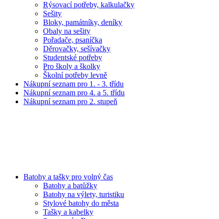
Rýsovací potřeby, kalkulačky
Sešity
Bloky, památníky, deníky
Obaly na sešity
Pořadače, psaníčka
Děrovačky, sešívačky
Studentské potřeby
Pro školy a školky
Školní potřeby levně
Nákupní seznam pro 1. - 3. třídu
Nákupní seznam pro 4. a 5. třídu
Nákupní seznam pro 2. stupeň
Batohy a tašky pro volný čas
Batohy a batůžky
Batohy na výlety, turistiku
Stylové batohy do města
Tašky a kabelky