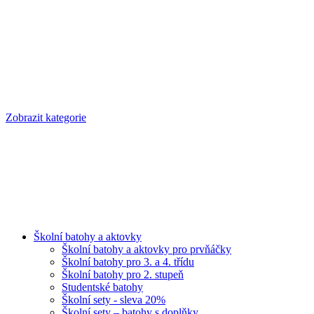
Zobrazit kategorie
Školní batohy a aktovky
Školní batohy a aktovky pro prvňáčky
Školní batohy pro 3. a 4. třídu
Školní batohy pro 2. stupeň
Studentské batohy
Školní sety - sleva 20%
Školní sety – batohy s doplňky