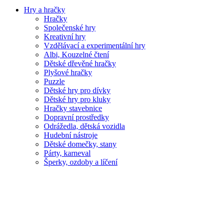
Hry a hračky
Hračky
Společenské hry
Kreativní hry
Vzdělávací a experimentální hry
Albi, Kouzelné čtení
Dětské dřevěné hračky
Plyšové hračky
Puzzle
Dětské hry pro dívky
Dětské hry pro kluky
Hračky stavebnice
Dopravní prostředky
Odrážedla, dětská vozidla
Hudební nástroje
Dětské domečky, stany
Párty, karneval
Šperky, ozdoby a líčení