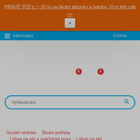
PRÁVĚ TEĎ 👉 -20 % na školní aktovky a batohy. Více info zde
>>
×
informace
Čeština
0
0
Úvodní stránka
Školní potřeby
Láhve na pití a svačinové boxy
Láhve na pití