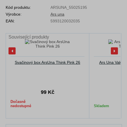
Kód produktu:
ARSUNA_55025195
Výrobce:
Ars una
EAN:
5993120032035
Související produkty
Svačinový box ArsUna Think Pink 26
Ars Una Vak na
99 Kč
1
Dočasně
nedostupné
Skladem