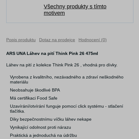
Všechny produkty s tímto
motivem
Popis produktu
Dotaz na prodejce
Hodnocení (0)
ARS UNA Láhev na pití Think Pink 26 475ml
Láhev na pití z kolekce Think Pink 26 , vhodná pro dívky.
Vyrobena z kvalitního, nezávadného a zdraví neškodného
materiálu
Neobsahuje škodlivé BPA
Má certifikaci Food Safe
Uzavírání/otvírání funguje pomocí click systému - stlačení
tlačítka.
Díky bezpečnostnímu víčku láhev nekape
Vynikající odolnost proti nárazu
Praktická a jednoduchá na údržbu