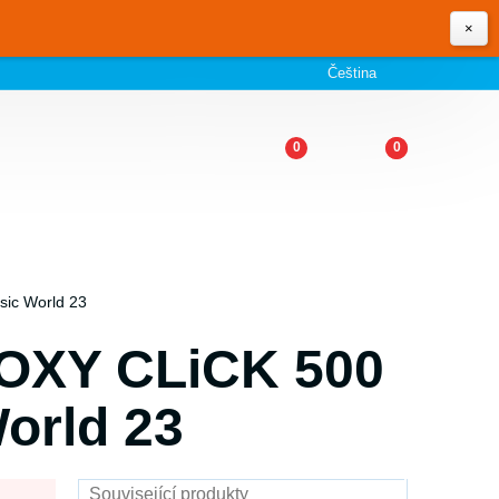
×
Čeština
0
0
sic World 23
í OXY CLiCK 500
orld 23
Související produkty