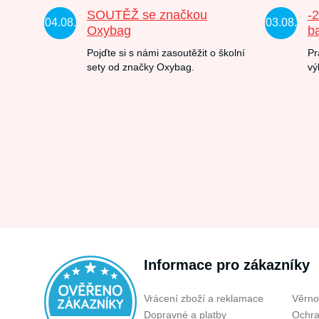
SOUTĚŽ se značkou
-
04.08.
03.08.
Oxybag
b
Pojďte si s námi zasoutěžit o školní
Pr
sety od značky Oxybag.
vý
Informace pro zákazníky
Vrácení zboží a reklamace
Věrno
Dopravné a platby
Ochra