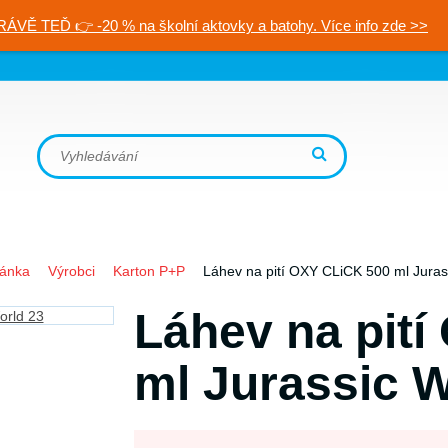
RÁVĚ TEĎ 👉 -20 % na školní aktovky a batohy. Více info zde >>
ránka
Výrobci
Karton P+P
Láhev na pití OXY CLiCK 500 ml Juras
Láhev na pit
ml Jurassic W