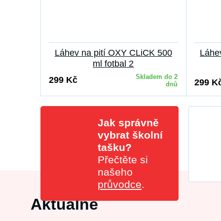
Láhev na pití OXY CLiCK 500
Láhe
ml fotbal 2
Skladem do 2
299 Kč
299 K
dnů
Jak správně
vybrat školní
tašku?
Přečtěte si
našeho
průvodce
.
Aktuálně