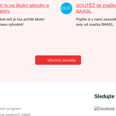
20 % na školní aktovky a
SOUTĚŽ se značk
23.07.
atohy
BAAGL
ávě teď je čas pořídit školní
Pojďte si s námi zasoutě
bavu výhodně!
sety od značky BAAGL.
Všechny aktuality
Sledujte
stní program
na osobních údajů