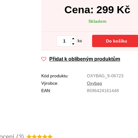
Cena:
299
Kč
Skladem
ks
Do košíku
Přidat k oblíbeným produktům
Kód produktu:
OXYBAG_9-06723
Výrobce:
Oxybag
EAN:
8596424161448
cení (3)