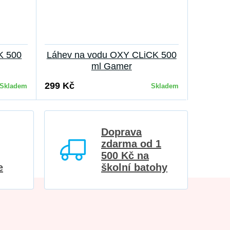
K 500
Láhev na vodu OXY CLiCK 500
Láhev 
ml Gamer
299 Kč
299 Kč
Skladem
Skladem
Doprava
zdarma od 1
500 Kč na
e
školní batohy