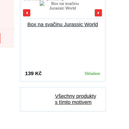
Box na svačinu Jurassic World
Sáček n
139 Kč
189 Kč
Skladem
Všechny produkty
s tímto motivem