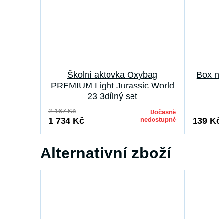
Školní aktovka Oxybag
Box n
PREMIUM Light Jurassic World
23 3dílný set
2 167 Kč
Dočasně
1 734 Kč
nedostupné
139 K
Alternativní zboží