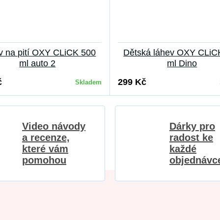
v na pití OXY CLiCK 500
Dětská láhev OXY CLiC
ml auto 2
ml Dino
č
299 Kč
Skladem
Video návody
Dárky pro
a recenze,
radost ke
které vám
každé
pomohou
objednávc