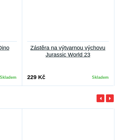
Dino
Zástěra na výtvarnou výchovu
Klíčenk
Jurassic World 23
229 Kč
69 Kč
Skladem
Skladem