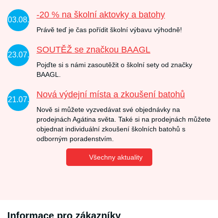
-20 % na školní aktovky a batohy
03.08.
Právě teď je čas pořídit školní výbavu výhodně!
SOUTĚŽ se značkou BAAGL
23.07.
Pojďte si s námi zasoutěžit o školní sety od značky
BAAGL.
Nová výdejní místa a zkoušení batohů
21.07.
Nově si můžete vyzvedávat své objednávky na
prodejnách Agátina světa. Také si na prodejnách můžete
objednat individuální zkoušení školních batohů s
odborným poradenstvím.
Všechny aktuality
Informace pro zákazníky