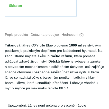
Skladem
Popis produktu
Dotaz na prodejce
Hodnocení (0)
Tritanová láhev
OXY Life Blue o objemu
1000 ml
se stylovým
potiskem je praktickým doplňkem pro každodenní hydrataci. Na
zadní straně najdete
škálu pitného režimu
, která pomáhá
udržovat zdravý životní styl.
Dětská láhev
je vybavena zámkem
a otevíracím mechanismem s odklápěcím úchytem, což zajišťuje
snadné otevírání i
bezpečné zavření
bez rizika vylití. U hrdla
láhve se nachází očko s barevným poutkem ladícím s hlavní
barvou láhve, které usnadňuje přenášení. Láhev je vhodná k
mytí v myčce při maximální teplotě 80 °C.
Upozornění: Láhev není určena pro sycené nápoje