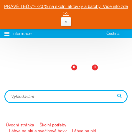
PRÁVĚ TEĎ 👉 -20 % na školní aktovky a batohy. Více info zde
>>
×
informace
Čeština
0
0
Úvodní stránka
Školní potřeby
Láhve na pití a svačinové boxy
Láhve na pití